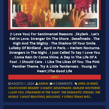
(I Love You) For Sentimental Reasons ..Skylark . Let’s
Fall In Love. Stranger On The Shore . Desafinado . The
High And The Mighty . The Shadow Of Your Smile.
Lullaby Of Birdland . April In Paris. – Harlem Nocturne.
Strangers In The Night . I Just Called To Say I Love You
. Come Rain Or Come Shine. A Day In The Life Of A
Fool . I Should Care . I Like The Likes Of You. The Pink
Panther Theme. Try A Little Tenderness . Young At
Heart }The Good Life
MDV
AGOSTO 1, 2024
ADMIN
0 COMMENTS
APRIL IN PARÍS
,
COLECCIONES READER´S DIGEST
,
DESAFINADO
,
HARLEM NOCTURNE
,
I LOVE YOU
,
STRANGERS IN THE NIGHT
,
THE ROMANTIC STRINGS
,
THE
WORLD´S MOST BEAUTIFUL MELODIES
,
Y OTROS TEMAS MÁS...