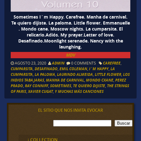
Sometimes I´m Happy. Carefree. Manha de carnival.
Te quiero dijiste. La paloma. Little flower. Emmanuelle
. Mondo cane. Moscow nights. La cumparsita. El
relicario.Adiós. My prayer.Letter of love.
Desafinado.Moonlight serenade. Nancy with the
launghing.
MDV
AGOSTO 23, 2020
ADMIN
0 COMMENTS
CAREFREE
,
CUMPARSITA
,
DESAFINADO
,
EMIL COLEMAN
,
I´M HAPPY
,
LA
CUMPARSITA
,
LA PALOMA
,
LAURINDO ALMEIDA
,
LITTLE FLOWER
,
LOS
INDIOS TABAJARAS
,
MANHA DE CARNIVAL
,
MONDO CXANE
,
PEREZ
PRADO
,
RAY CONNIFF
,
SOMETIMES
,
TE QUIERO DIJISTE
,
THE STRINGS
OF PARIS
,
XAVIER CUGAT
,
Y MUCHAS MÁS CANCIONES
EL SITIO QUE NOS INVITA EVOCAR
B
Buscar
u
s
c
¡ COLLECTION