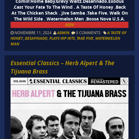
Comin’Home Baby.Gravy Waltz.Desafinado.Exodus
.Cast Your Fate To The Wind . A Taste Of Honey .Back
At The Chicken Shack . Jive Samba .Take Five. Walk On
The Wild Side . Watermelon Man .Bossa Nova U.S.A.
MDV
NOVIEMBRE 11, 2024
ADMIN
0 COMMENTS
A TASTE OF
HONEY
,
DESAFINADO
,
PLAYS HIP HITS
,
TAKE FIVE
,
WATERMELON
MAN
Essential Classics – Herb Alpert & The
Tijuana Brass