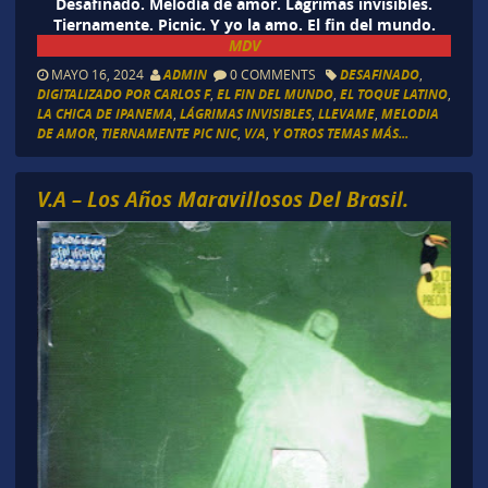
Desafinado. Melodía de amor. Lágrimas invisibles.
Tiernamente. Picnic. Y yo la amo. El fin del mundo.
MDV
MAYO 16, 2024
ADMIN
0 COMMENTS
DESAFINADO
,
DIGITALIZADO POR CARLOS F
,
EL FIN DEL MUNDO
,
EL TOQUE LATINO
,
LA CHICA DE IPANEMA
,
LÁGRIMAS INVISIBLES
,
LLEVAME
,
MELODIA
DE AMOR
,
TIERNAMENTE PIC NIC
,
V/A
,
Y OTROS TEMAS MÁS...
V.A – Los Años Maravillosos Del Brasil.