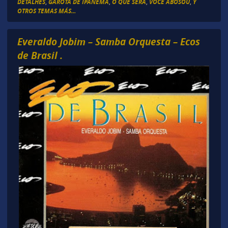
DETALHES
,
GAROTA DE IPANEMA
,
O QUE SERÁ
,
VOCE ABOSOU
,
Y
OTROS TEMAS MÁS...
Everaldo Jobim – Samba Orquesta – Ecos
de Brasil .