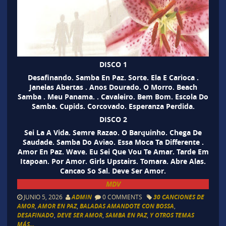
DISCO 1
Desafinando. Samba En Paz. Sorte. Ela E Carioca .
Janelas Abertas . Anos Dourado. O Morro. Beach
Samba . Meu Panama. . Cavaleiro. Bem Bom. Escola Do
Samba. Cupids. Corcovado. Esperanza Perdida.
DISCO 2
Sei La A Vida. Semre Razao. O Barquinho. Chega De
Saudade. Samba Do Aviao. Essa Moca Ta Differente .
Amor En Paz. Wave. Eu Sei Que Vou Te Amar. Tarde Em
Itapoan. Por Amor. Girls Upstairs. Tomara. Abre Alas.
Cancao So Sal. Deve Ser Amor.
MDV
JUNIO 5, 2026
ADMIN
0 COMMENTS
30 CANCIONES DE
AMOR
,
AMOR EN PAZ
,
BALADAS AMANDOTE CON BOSSA
,
DESAFINADO
,
DEVE SER AMOR
,
SAMBA EN PAZ
,
Y OTROS TEMAS
MÁS...