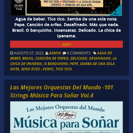
Agua de beber. Tico tico. Samba de una sola nota.
Pepe. Canción de orfeo. Desafinado. Más que nada.
Brasil. O barquinho. Insensatez. Delicado. La chica de
Ipanema.
MDV
AGOSTO 27, 2022
ADMIN
0 COMMENTS
AGUA DE
BEBER
,
BRASIL
,
CANCIÓN DE ORFEO
,
DELICADO
,
DESAFINADO
,
LA
CHICA DE IPANEMA
,
O BARQUINHO
,
PEPE
,
SAMBA DE UNA SOLA
NOTA
,
SERIE ECOS - PERFIL
,
TICO TICO
Las Mejores Orquestas Del Mundo -101
Strings Música Para Soñar Vol.4