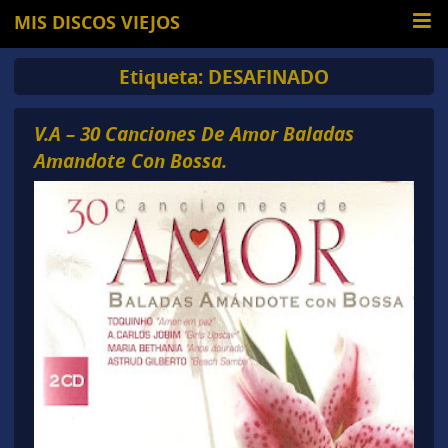
MIS DISCOS VIEJOS
Etiqueta:
DESAFINADO
V.A – 30 Canciones De Amor Baladas
Amandote Con Bossa.