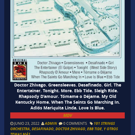
Doctor Zhivago. Greensleeves. Desafinado. Girl. The
Entertainer. Tonight. More. Ebb Tide. Sleigh Ride.
Rhapsody D’amour. Tómame o Déjame. My Old
Kentucky Home. When The Saints Go Marching In.
Adiós Mariquita Linda. Love Is Blue.
MDV
JUNIO 23, 2022
ADMIN
0 COMMENTS
101 STRINGS
ORCHESTRA
,
DESAFINADO
,
DOCTOR ZHIVAGO
,
EBB TIDE
,
Y OTROS
TEMAS MÁS...