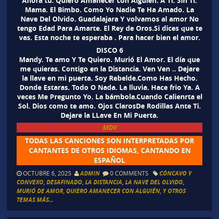
Ahora tu. Quiero Amanecer con Alguien. A Ti. Sin Ti.
Mama. El Bimbo. Como Yo Nadie Te Ha Amado. La
Nave Del Olvido. Guadalajara Y volvamos al amor No
tengo Edad Para Amarte. El Rey de Oros.Si dices que te
vas. Esta noche te esperaba . Para hacer bien el amor.
DISCO 6
Mandy. Te amo Y Te Quiero. Murió El Amor. El día que
me quieras. Contigo en la Distancia. Ven Ven .. Dejare
la llave en mi puerta. Soy Rebelde.Como Has Hecho.
Donde Estaras. Todo O Nada. La lluvia. Hace frio Ya. A
veces Me Pregunto Yo. La bámbola.Cuando Calienrta el
Sol. Dios como te amo. Ojos ClarosDe Rodillas Ante Ti.
Dejare la LLave En Mi Puerta.
MDV
TODAS LAS CANCIONES SON INTERPRETADAS POR
CANTANTES DE OTROS IDIOMAS, CANTANDO EN
ESPAÑOL
OCTUBRE 6, 2025
ADMIN
0 COMMENTS
CÓNCAVO Y
CONVEXO
,
DESAFINADO
,
LA DISTANCIA
,
LA NAVE DEL OLVIDO
,
MURIÓ DE AMOR
,
QUIERO AMANECER CON ALGUIÉN
,
Y OTROS
TEMAS MÁS...