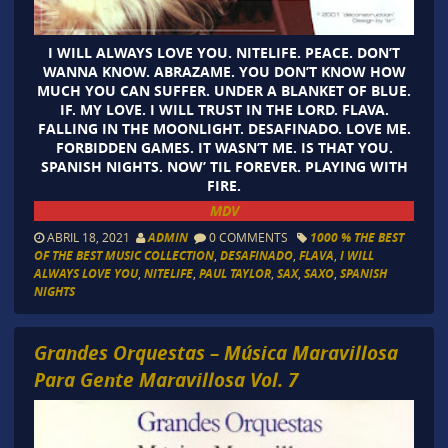
I WILL ALWAYS LOVE YOU. NITELIFE. PEACE. DON’T
WANNA KNOW. ABRAZAME. YOU DON’T KNOW HOW
MUCH YOU CAN SUFFER. UNDER A BLANKET OF BLUE.
IF. MY LOVE. I WILL TRUST IN THE LORD. FLAVA.
FALLING IN THE MOONLIGHT. DESAFINADO. LOVE ME.
FORBIDDEN GAMES. IT WASN’T ME. IS THAT YOU.
SPANISH NIGHTS. NOW’ TIL FOREVER. PLAYING WITH
FIRE.
MDV
ABRIL 18, 2021
ADMIN
0 COMMENTS
1000 % THE BEST
OF THE BEST MUSIC COLLECTION
,
DESAFINADO
,
FLAVA
,
I WILL
ALWAYS LOVE YOU
,
NITELIFE
,
PAUL TAYLOR
,
SAX
,
SAXO
,
SPANISH
NIGHTS
Grandes Orquestas – Música Maravillosa
Para Gente Maravillosa Vol. 7