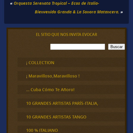
«
Orquesta Serenata Tropical – Ecos de Italia-
Bienvenido Granda & La Sonora Matancera.
»
EL SITIO QUE NOS INVITA EVOCAR
B
Buscar
u
s
c
¡ COLLECTION
a
r
¡ Maravilloso,Maravilloso !
… Cuba Cómo Te Añoro!
10 GRANDES ARTISTAS PARÍS-ITALIA,
10 GRANDES ARTISTAS TANGO
100 % ITALIANO