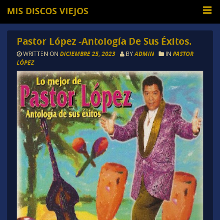
MIS DISCOS VIEJOS
Pastor López -Antología De Sus Éxitos.
WRITTEN ON
DICIEMBRE 25, 2023
BY
ADMIN
IN
PASTOR
LÓPEZ