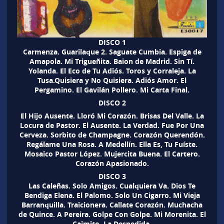
DISCO 1
Carmenza. Guarilaque 2. Saguate Cumbia. Espiga de
Amapola. Mi Trigueñita. Baion de Madrid. Sin Tí.
Yolanda. El Eco de Tu Adiós. Toros y Corraleja. La
Tusa.Quisiera y No Quisiera. Adiós Amor. El
Pergamino. El Gavilán Pollero. Mi Carta Final.
DISCO 2
El Hijo Ausente. Lloró Mi Corazón. Brisas Del Valle. La
Locura de Pastor. El Ausente. La Verdad. Fue Por Una
Cerveza. Sorbito de Champagne. Corazón Querendón.
Regálame Una Rosa. A Medellín. Ella Es, Tu Fuíste.
Mosaico Pastor López. Mujercita Buena. El Cartero.
Corazón Apasionado.
DISCO 3
Las Caleñas. Solo Amigos. Cualquiera Va. Dios Te
Bendiga Elena. El Palomo. Solo Un Cigarro. Mi Vieja
Barranquilla. Traicionera. Callate Corazón. Muchacha
de Quince. A Pereira. Golpe Con Golpe. Mi Morenita. El
Caimito. La Despedida.