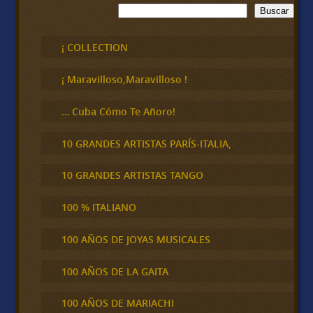
B
Buscar
u
s
c
¡ COLLECTION
a
r
¡ Maravilloso,Maravilloso !
… Cuba Cómo Te Añoro!
10 GRANDES ARTISTAS PARÍS-ITALIA,
10 GRANDES ARTISTAS TANGO
100 % ITALIANO
100 AÑOS DE JOYAS MUSICALES
100 AÑOS DE LA GAITA
100 AÑOS DE MARIACHI