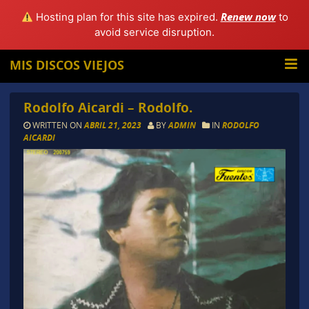
Renew now
Hosting plan for this site has expired.
to
avoid service disruption.
MIS DISCOS VIEJOS
Rodolfo Aicardi – Rodolfo.
WRITTEN ON
ABRIL 21, 2023
BY
ADMIN
IN
RODOLFO
AICARDI