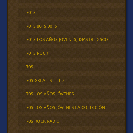
70´S
70´S 80´S 90´S
70´S LOS AÑOS JOVENES, DIAS DE DISCO
70´S ROCK
70S
70S GREATEST HITS
70S LOS AÑOS JÓVENES
70S LOS AÑOS JÓVENES LA COLECCIÓN
70S ROCK RADIO