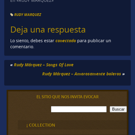
En «RUDY MARQUEZ»
RUDY MARQUEZ
Deja una respuesta
conectado
Lo siento, debes estar
para publicar un
comentario.
«
Rudy Márquez – Songs Of Love
Rudy Márquez – Amorosamente boleros
»
EL SITIO QUE NOS INVITA EVOCAR
B
Buscar
u
s
c
¡ COLLECTION
a
r