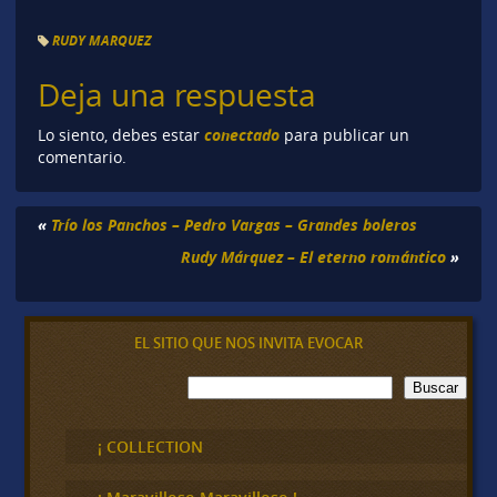
RUDY MARQUEZ
Deja una respuesta
conectado
Lo siento, debes estar
para publicar un
comentario.
«
Trío los Panchos – Pedro Vargas – Grandes boleros
Rudy Márquez – El eterno romántico
»
EL SITIO QUE NOS INVITA EVOCAR
B
Buscar
u
s
c
¡ COLLECTION
a
r