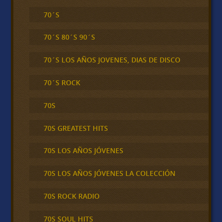
70´S
70´S 80´S 90´S
70´S LOS AÑOS JOVENES, DIAS DE DISCO
70´S ROCK
70S
70S GREATEST HITS
70S LOS AÑOS JÓVENES
70S LOS AÑOS JÓVENES LA COLECCIÓN
70S ROCK RADIO
70S SOUL HITS