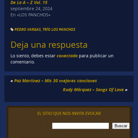
De La A – Z Vol. 15
septiembre 24, 2024
En «LOS PANCHOS»
PEDRO VARGAS
,
TRÍO LOS PANCHOS
Deja una respuesta
conectado
Lo siento, debes estar
para publicar un
comentario.
«
Paz Martinez – Mis 30 mejores canciones
Rudy Márquez – Songs Of Love
»
EL SITIO QUE NOS INVITA EVOCAR
B
Buscar
u
s