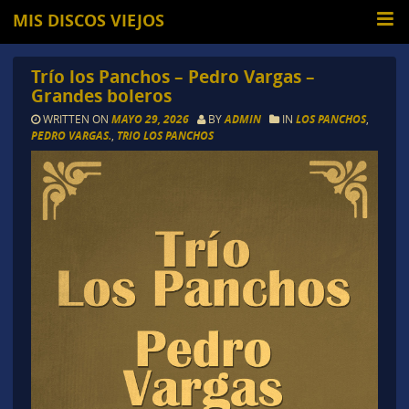
MIS DISCOS VIEJOS
Trío los Panchos – Pedro Vargas –
Grandes boleros
WRITTEN ON
MAYO 29, 2026
BY
ADMIN
IN
LOS PANCHOS
,
PEDRO VARGAS.
,
TRIO LOS PANCHOS