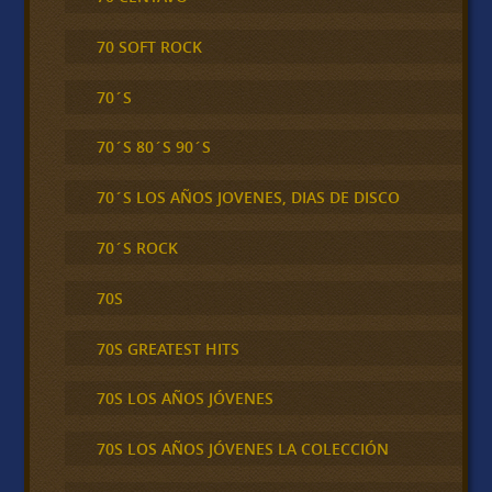
70 SOFT ROCK
70´S
70´S 80´S 90´S
70´S LOS AÑOS JOVENES, DIAS DE DISCO
70´S ROCK
70S
70S GREATEST HITS
70S LOS AÑOS JÓVENES
70S LOS AÑOS JÓVENES LA COLECCIÓN