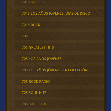
70´S 80´S 90´S
70´S LOS AÑOS JOVENES, DIAS DE DISCO
70´S ROCK
70S
70S GREATEST HITS
70S LOS AÑOS JÓVENES
70S LOS AÑOS JÓVENES LA COLECCIÓN
70S ROCK RADIO
70S SOUL HITS
70S SUPERHITS