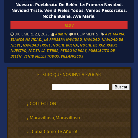
Nuestro. Pueblecito De Belén. La Primera Navidad.
Navidad Triste. Venid Fieles Todos. Vamos Pastorcitos.
Noche Buena. Ave Maria.
MDV
DICIEMBRE 23, 2023
ADMIN
0 COMMENTS
AVE MARIA
,
BLANCA NAVIDAD.
,
LA PRIMERA NAVIDAD
,
NAVIDAD
,
NAVIDAD DE
NIEVE
,
NAVIDAD TRISTE
,
NOCHE BUENA
,
NOCHE DE PAZ
,
PADRE
NUESTRO
,
PAZ EN LA TIERRA
,
PEDRO VARGAS
,
PUEBLECITO DE
BELÉN
,
VENID FIELES TODOS
,
VILLANCICOS
EL SITIO QUE NOS INVITA EVOCAR
B
Buscar
u
s
c
¡ COLLECTION
a
r
¡ Maravilloso,Maravilloso !
… Cuba Cómo Te Añoro!