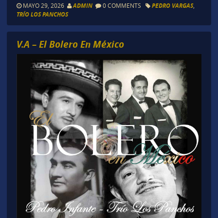
MAYO 29, 2026
ADMIN
0 COMMENTS
PEDRO VARGAS
,
TRÍO LOS PANCHOS
V.A – El Bolero En México