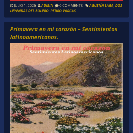
JULIO 1, 2026
ADMIN
0 COMMENTS
AGUSTÍN LARA
,
DOS
LEYENDAS DEL BOLERO
,
PEDRO VARGAS
Primavera en mi corazón – Sentimientos
latinoamericanos.