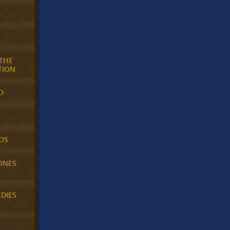
 THE
TION
O
OS
ONES
LDIES