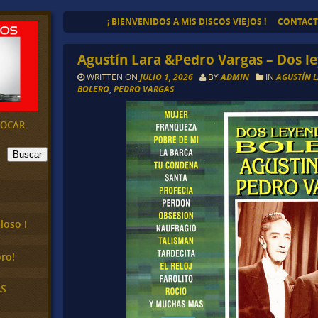
¡ BIENVENIDOS A MIS DISCOS VIEJOS !
CONTAC
Agustín Lara &Pedro Vargas – Dos l
WRITTEN ON
JULIO 1, 2026
BY
ADMIN
IN
AGUSTÍN 
BOLERO
,
PEDRO VARGAS
EVOCAR
Buscar
loso !
ro!
AS