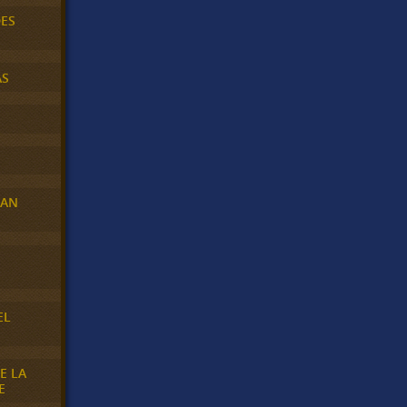
DES
AS
RAN
E
EL
E LA
E