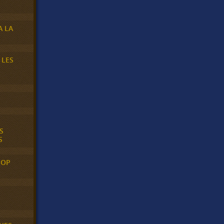
A LA
 LES
S
S
POP