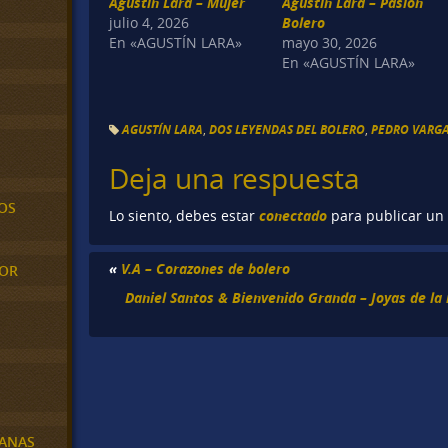
Agustín Lara – Mujer
Agustín Lara – Pasión
julio 4, 2026
Bolero
En «AGUSTÍN LARA»
mayo 30, 2026
En «AGUSTÍN LARA»
AGUSTÍN LARA
,
DOS LEYENDAS DEL BOLERO
,
PEDRO VARG
Deja una respuesta
OS
conectado
Lo siento, debes estar
para publicar un
«
V.A – Corazones de bolero
MOR
Daniel Santos & Bienvenido Granda – Joyas de la 
BANAS