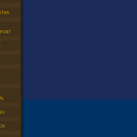
STRA
XPORT
S
AL
ÑO
OS