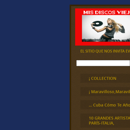
EL SITIO QUE NOS INVITA 
B
u
s
c
¡ COLLECTION
a
r
¡ Maravilloso,Maravil
… Cuba Cómo Te Año
10 GRANDES ARTIST
PARÍS-ITALIA,