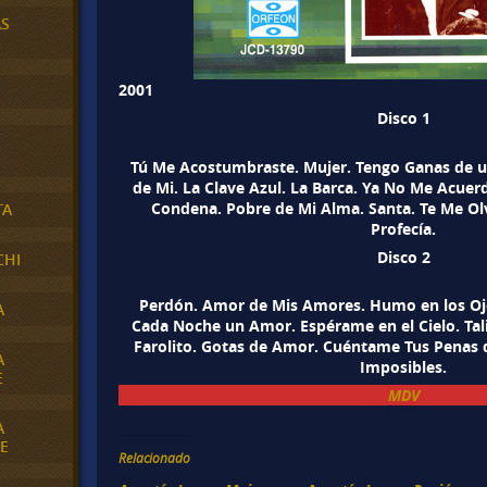
AS
2001
Disco 1
Tú Me Acostumbraste. Mujer. Tengo Ganas de u
de Mi. La Clave Azul. La Barca. Ya No Me Acue
Condena. Pobre de Mi Alma. Santa. Te Me Olv
TA
Profecía.
Disco 2
CHI
Perdón. Amor de Mis Amores. Humo en los Ojo
A
Cada Noche un Amor. Espérame en el Cielo. Talis
Farolito. Gotas de Amor. Cuéntame Tus Penas 
A
Imposibles.
E
MDV
A
E
Relacionado