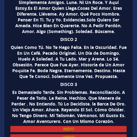
Simplemente Amigos. Luna. Ni Un Roce. Y Aquí
Estoy.Es El Amor Quien Llega.Cosas Del Amor. Eres
Diferente. Llévame. Ay Amor. Qué Poco Hombre.
Pensar En Ti. Tu y Yo. Evidencias.Solo Quiero Ser
Amada. Hice Bien En Quererte. No A Pedir Perdón.
Amor. Algo (Something). Soledad. Búscame.
DISCO 2
Quien Como Tú. No Te Hago Falta. En la Oscuridad. Fue
En Un Café. Pecado Original. Un Día de Domingo.
Huelo A Soledad. A Tu Lado. Mar y Arena. Lo Sé.
Obsesión. Parece Que Fue Ayer. Historia de Un Amor
Poquita Fe. Boda Negra. Eternamente. Destino. Hasta
Que Te Conocí. Solamente Una Vez. Propuesta.
DISCO 3
Es Demasiado Tarde. Sin Problemas. Reconciliación. A
Pesar de Todo. La Reina. Hechizo. Que Manera de
Perder . No Entiendo. Tú Lo Decidiste. la Barca De Oro.
Un Viejo Amor. Ahora. Rayando El Sol. Cómo Olvidar.
No Tengo Dinero. Mi Talismán. Vámonos. Mi Gusto Es.
Amor Aventurero. Con Un Mismo Corazón.
MDV1