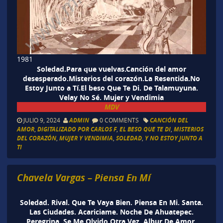
1981
Soledad.Para que vuelvas.Canción del amor
desesperado.Misterios del corazón.La Resentida.No
Estoy Junto a Tí.El beso Que Te Di. De Talamuyuna.
Velay No Sé. Mujer y Vendimia
MDV
JULIO 9, 2024
ADMIN
0 COMMENTS
CANCIÓN DEL
AMOR
,
DIGITALIZADO POR CARLOS F
,
EL BESO QUE TE DI
,
MISTERIOS
DEL CORAZÓN
,
MUJER Y VENDIMIA
,
SOLEDAD
,
Y NO ESTOY JUNTO A
TI
Chavela Vargas – Piensa En Mí
Soledad. Rival. Que Te Vaya Bien. Piensa En Mi. Santa.
Las Ciudades. Acariciame. Noche De Ahuatepec.
Peregrina. Se Me Olvido Otra Vez. Albur De Amor.