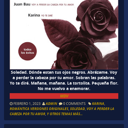
Soledad. Dónde estan tus ojos negros. Abrázame. Voy
a perder la cabeza por tu amor. Sobran las palabras.
Yo te diré. Mañana, mañana. La tortolita. Pequeña flor.
No me vuelvo a enamorar.
MDV
FEBRERO 1, 2023
ADMIN
0 COMMENTS
KARINA
,
ROMÁNTICA VERSIONES ORIGINALES
,
SOLEDAD
,
VOY A PERDER LA
CABEZA POR TU AMOR
,
Y OTROS TEMAS MÁS...