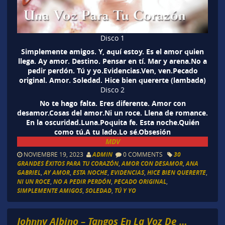
Disco 1
Simplemente amigos. Y, aquí estoy. Es el amor quien
llega. Ay amor. Destino. Pensar en tí. Mar y arena.No a
pedir perdón. Tú y yo.Evidencias.Ven, ven.Pecado
original. Amor. Soledad. Hice bien quererte (lambada)
Disco 2
No te hago falta. Eres diferente. Amor con
desamor.Cosas del amor.Ni un roce. Llena de romance.
En la oscuridad.Luna.Poquita fe. Esta noche.Quién
como tú.A tu lado.Lo sé.Obsesión
MDV
NOVIEMBRE 19, 2023
ADMIN
0 COMMENTS
30
GRANDES ÉXITOS PARA TU CORAZÓN
,
AMOR CON DESAMOR
,
ANA
GABRIEL
,
AY AMOR
,
ESTA NOCHE
,
EVIDENCIAS
,
HICE BIEN QUERERTE
,
NI UN ROCE
,
NO A PEDIR PERDÓN
,
PECADO ORIGINAL
,
SIMPLEMENTE AMIGOS
,
SOLEDAD
,
TÚ Y YO
Johnny Albino – Tangos En La Voz De …