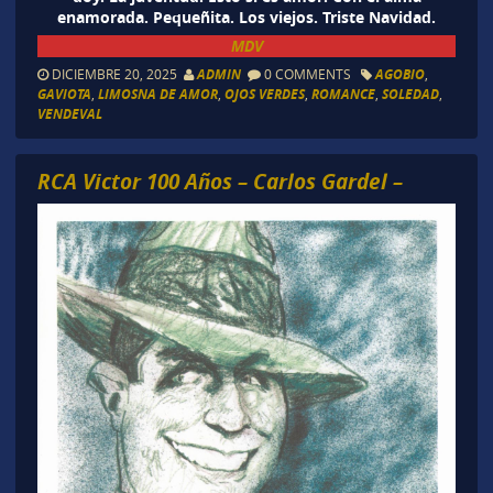
enamorada. Pequeñita. Los viejos. Triste Navidad.
MDV
DICIEMBRE 20, 2025
ADMIN
0 COMMENTS
AGOBIO
,
GAVIOTA
,
LIMOSNA DE AMOR
,
OJOS VERDES
,
ROMANCE
,
SOLEDAD
,
VENDEVAL
RCA Victor 100 Años – Carlos Gardel –