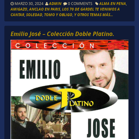
MARZO 30, 2024
ADMIN
0 COMMENTS
ALMA EN PENA
,
AMIGAZO
,
ANCLAO EN PARIS
,
LOS 70 DE GARDEL TE VENIMOS A
CANTAR
,
SOLEDAD
,
TOMO Y OBLIGO
,
Y OTROS TEMAS MÁS...
Emilio José – Colección Doble Platino.