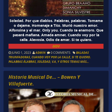
Soledad. Por que diablos. Palabras, palabras. Tomame
o dejame. Homenaje a Tito. Murió nuestro amor.
Alfonsina y el mar. Only you. Cuando te enamoro. Que
pasará mañana. Amada amnet. Cuando voy por la
calle. Alevosia. Odio de amar. Si te quiero.
MDV
JUNIO 1, 2023
ADMIN
0 COMMENTS
BALADAS
TRIUNFADORAS
,
CUANDO VOY POR LA CALLE
,
SI TE QUIERO.
PALABRAS ÁLABRAS
,
SOLEDAD
,
V.A
,
Y OTROS TEMAS MÁS...
Historia Musical De… – Bowen Y
Villafuerte.