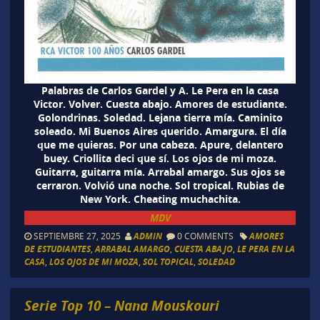
Palabras de Carlos Gardel y A. Le Pera en la casa
Victor. Volver. Cuesta abajo. Amores de estudiante.
Golondrinas. Soledad. Lejana tierra mía. Caminito
soleado. Mi Buenos Aires querido. Amargura. El día
que me quieras. Por una cabeza. Apure, delantero
buey. Criollita deci que sí. Los ojos de mi moza.
Guitarra, guitarra mía. Arrabal amargo. Sus ojos se
cerraron. Volvió una noche. Sol tropical. Rubias de
New York. Cheating muchachita.
MDV
SEPTIEMBRE 27, 2025
ADMIN
0 COMMENTS
AMORES
DE ESTUDIANTES
,
ARRABAL AMARGO
,
CUESTA ABAJO
,
LE PERA EN LA
CASA
,
LOS OJOS DE MI MOZA
,
SOL TOPICAL
,
SOLEDAD
Serie Top 10 – Nana Mouskouri