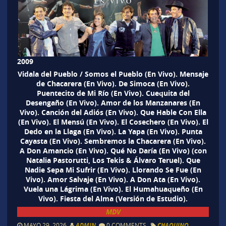
2009
Vidala del Pueblo / Somos el Pueblo (En Vivo). Mensaje
de Chacarera (En Vivo). De Simoca (En Vivo).
Puentecito de Mi Río (En Vivo). Cuequita del
Desengaño (En Vivo). Amor de los Manzanares (En
Vivo). Canción del Adiós (En Vivo). Que Hable Con Ella
(En Vivo). El Mensú (En Vivo). El Cosechero (En Vivo). El
Dedo en la Llaga (En Vivo). La Yapa (En Vivo). Punta
Cayasta (En Vivo). Sembremos la Chacarera (En Vivo).
A Don Amancio (En Vivo). Qué No Daría (En Vivo) (con
Natalia Pastorutti, Los Tekis & Álvaro Teruel). Que
Nadie Sepa Mi Sufrir (En Vivo). Llorando Se Fue (En
Vivo). Amor Salvaje (En Vivo). A Don Ata (En Vivo).
Vuela una Lágrima (En Vivo). El Humahuaqueño (En
Vivo). Fiesta del Alma (Versión de Estudio).
MDV
MAYO 29, 2026
ADMIN
0 COMMENTS
CHAQUINO