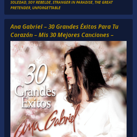
SOLEDAD
,
SOY REBELDE
,
STRANGER IN PARADISE
,
THE GREAT
PRETENDER
,
UNFORGETTABLE
Ana Gabriel – 30 Grandes Éxitos Para Tu
Corazón – Mis 30 Mejores Canciones –