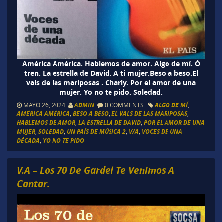
América América. Hablemos de amor. Algo de mí. Ó
tren. La estrella de David. A ti mujer.Beso a beso.El
vals de las mariposas . Charly. Por el amor de una
mujer. Yo no te pido. Soledad.
MAYO 26, 2024
ADMIN
0 COMMENTS
ALGO DE MÍ
,
AMÉRICA AMÉRICA
,
BESO A BESO
,
EL VALS DE LAS MARIPOSAS
,
HABLEMOS DE AMOR
,
LA ESTRELLA DE DAVID
,
POR EL AMOR DE UNA
MUJER
,
SOLEDAD
,
UN PAÍS DE MÚSICA 2
,
V/A
,
VOCES DE UNA
DÉCADA
,
YO NO TE PIDO
V.A – Los 70 De Gardel Te Venimos A
Cantar.