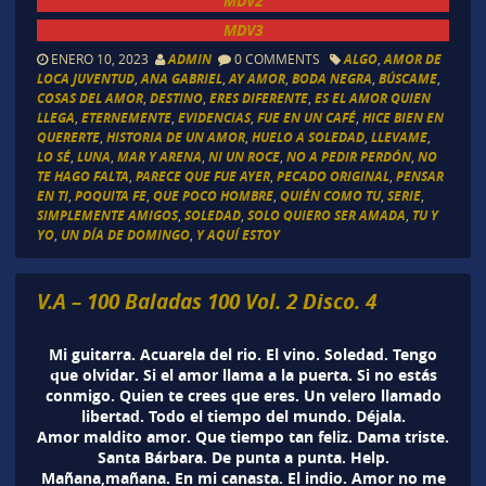
MDV2
MDV3
ENERO 10, 2023
ADMIN
0 COMMENTS
ALGO
,
AMOR DE
LOCA JUVENTUD
,
ANA GABRIEL
,
AY AMOR
,
BODA NEGRA
,
BÚSCAME
,
COSAS DEL AMOR
,
DESTINO
,
ERES DIFERENTE
,
ES EL AMOR QUIEN
LLEGA
,
ETERNEMENTE
,
EVIDENCIAS
,
FUE EN UN CAFÉ
,
HICE BIEN EN
QUERERTE
,
HISTORIA DE UN AMOR
,
HUELO A SOLEDAD
,
LLEVAME
,
LO SÉ
,
LUNA
,
MAR Y ARENA
,
NI UN ROCE
,
NO A PEDIR PERDÓN
,
NO
TE HAGO FALTA
,
PARECE QUE FUE AYER
,
PECADO ORIGINAL
,
PENSAR
EN TI
,
POQUITA FE
,
QUE POCO HOMBRE
,
QUIÉN COMO TU
,
SERIE
,
SIMPLEMENTE AMIGOS
,
SOLEDAD
,
SOLO QUIERO SER AMADA
,
TU Y
YO
,
UN DÍA DE DOMINGO
,
Y AQUÍ ESTOY
V.A – 100 Baladas 100 Vol. 2 Disco. 4
Mi guitarra. Acuarela del rio. El vino. Soledad. Tengo
que olvidar. Si el amor llama a la puerta. Si no estás
conmigo. Quien te crees que eres. Un velero llamado
libertad. Todo el tiempo del mundo. Déjala.
Amor maldito amor. Que tiempo tan feliz. Dama triste.
Santa Bárbara. De punta a punta. Help.
Mañana,mañana. En mi canasta. El indio. Amor no me