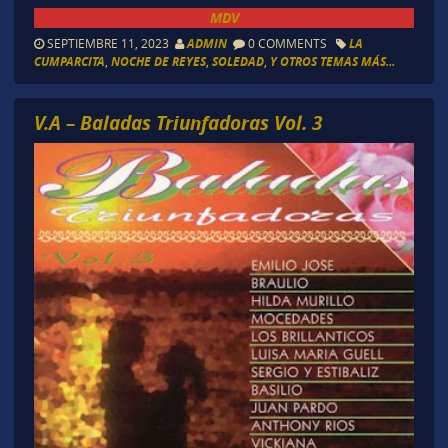
MDV
SEPTIEMBRE 11, 2023
ADMIN
0 COMMENTS
LA
CUMPARCITA
,
NOCHE DE REYES
,
SOLEDAD
,
Y OTROS TEMAS MÁS...
V.A – Baladas Triunfadoras Vol. 3