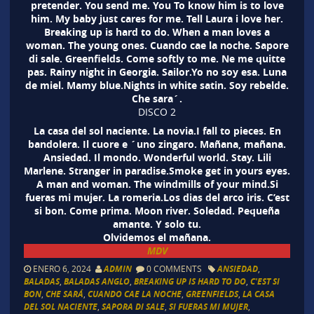
pretender. You send me. You To know him is to love
him. My baby just cares for me. Tell Laura i love her.
Breaking up is hard to do. When a man loves a
woman. The young ones. Cuando cae la noche. Sapore
di sale. Greenfields. Come softly to me. Ne me quitte
pas. Rainy night in Georgia. Sailor.Yo no soy esa. Luna
de miel. Mamy blue.Nights in white satin. Soy rebelde.
Che sara´.
DISCO 2
La casa del sol naciente. La novia.I fall to pieces. En
bandolera. Il cuore e ´uno zingaro. Mañana, mañana.
Ansiedad. Il mondo. Wonderful world. Stay. Lili
Marlene. Stranger in paradise.Smoke get in yours eyes.
A man and woman. The windmills of your mind.Si
fueras mi mujer. La romeria.Los dias del arco iris. C’est
si bon. Come prima. Moon river. Soledad. Pequeña
amante. Y solo tu.
Olvidemos el mañana.
MDV
ENERO 6, 2024
ADMIN
0 COMMENTS
ANSIEDAD
,
BALADAS
,
BALADAS ANGLO
,
BREAKING UP IS HARD TO DO
,
C'EST SI
BON
,
CHE SARÁ
,
CUANDO CAE LA NOCHE
,
GREENFIELDS
,
LA CASA
DEL SOL NACIENTE
,
SAPORA DI SALE
,
SI FUERAS MI MUJER
,