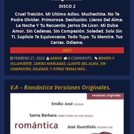
DISCO 2
Cruel Traición. Mi Ultimo Adios. Muchachita. No Te
Podre Olvidar. Primorosa. Desilusión. Llanto Del Alma.
La Noche Y Tu Recuerdo. Jarros De Licor. Mi Dulce
Amor. Sin Cadenas. Sin Compasión. Soledad. Solo Sin
Ti. Suplicio Te Equivocaste. Todo Tuyo. Tu Mentira. Tus
Cartas. Odiame.
MDV
FEBRERO 27, 2023
ADMIN
0 COMMENTS
BOWEN Y
VILLAFUERTE
,
CARTAS MARCADAS
,
LLANTO DEL ALMA
,
SIN
COMPASIÓN
,
SOLEDAD
,
Y OTROS TEMAS MÁS...
V.A – Romántica Versiones Originales.