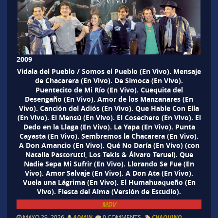
2009
Vidala del Pueblo / Somos el Pueblo (En Vivo). Mensaje
de Chacarera (En Vivo). De Simoca (En Vivo).
Puentecito de Mi Río (En Vivo). Cuequita del
Desengaño (En Vivo). Amor de los Manzanares (En
Vivo). Canción del Adiós (En Vivo). Que Hable Con Ella
(En Vivo). El Mensú (En Vivo). El Cosechero (En Vivo). El
Dedo en la Llaga (En Vivo). La Yapa (En Vivo). Punta
Cayasta (En Vivo). Sembremos la Chacarera (En Vivo).
A Don Amancio (En Vivo). Qué No Daría (En Vivo) (con
Natalia Pastorutti, Los Tekis & Álvaro Teruel). Que
Nadie Sepa Mi Sufrir (En Vivo). Llorando Se Fue (En
Vivo). Amor Salvaje (En Vivo). A Don Ata (En Vivo).
Vuela una Lágrima (En Vivo). El Humahuaqueño (En
Vivo). Fiesta del Alma (Versión de Estudio).
MDV
MAYO 29, 2026
ADMIN
0 COMMENTS
CHAQUINO