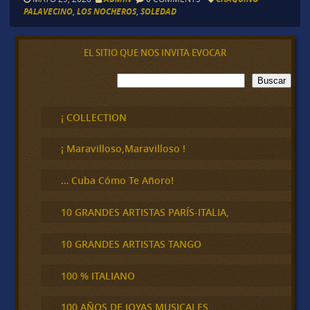
PALAVECINO
,
LOS NOCHEROS
,
SOLEDAD
EL SITIO QUE NOS INVITA EVOCAR
B
Buscar
u
s
c
¡ COLLECTION
a
r
¡ Maravilloso,Maravilloso !
… Cuba Cómo Te Añoro!
10 GRANDES ARTISTAS PARÍS-ITALIA,
10 GRANDES ARTISTAS TANGO
100 % ITALIANO
100 AÑOS DE JOYAS MUSICALES