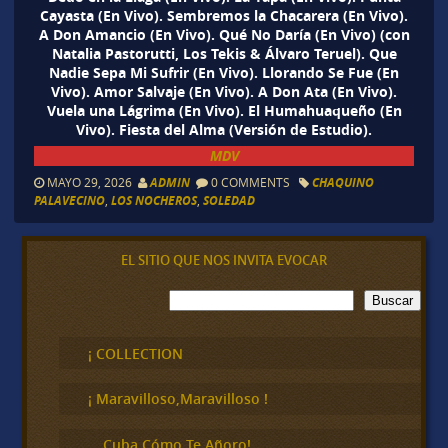
Cayasta (En Vivo). Sembremos la Chacarera (En Vivo).
A Don Amancio (En Vivo). Qué No Daría (En Vivo) (con
Natalia Pastorutti, Los Tekis & Álvaro Teruel). Que
Nadie Sepa Mi Sufrir (En Vivo). Llorando Se Fue (En
Vivo). Amor Salvaje (En Vivo). A Don Ata (En Vivo).
Vuela una Lágrima (En Vivo). El Humahuaqueño (En
Vivo). Fiesta del Alma (Versión de Estudio).
MDV
MAYO 29, 2026
ADMIN
0 COMMENTS
CHAQUINO
PALAVECINO
,
LOS NOCHEROS
,
SOLEDAD
EL SITIO QUE NOS INVITA EVOCAR
B
Buscar
u
s
c
¡ COLLECTION
a
r
¡ Maravilloso,Maravilloso !
… Cuba Cómo Te Añoro!