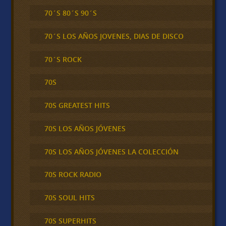
70´S 80´S 90´S
70´S LOS AÑOS JOVENES, DIAS DE DISCO
70´S ROCK
70S
70S GREATEST HITS
70S LOS AÑOS JÓVENES
70S LOS AÑOS JÓVENES LA COLECCIÓN
70S ROCK RADIO
70S SOUL HITS
70S SUPERHITS