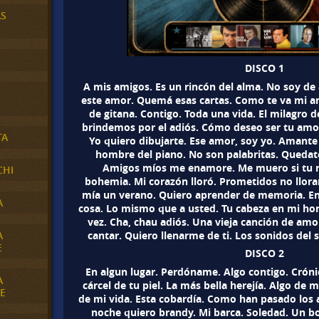
AS
DISCO 1
A mis amigos. Es un rincón del alma. No soy de
este amor. Quemá esas cartas. Como te va mi am
de gitana. Contigo. Toda una vida. El milagro d
brindemos por el adiós. Cómo deseo ser tu amor
TA
Yo quiero dibujarte. Ese amor, soy yo. Amante m
hombre del piano. No son palabritas. Quedat
Amigos míos me enamore. Me muero si tu n
CHI
bohemia. Mi corazón lloró. Prometidos no llora
mía un verano. Quiero aprender de memoria. En
A
cosa. Lo mismo que a usted. Tu cabeza en mi ho
vez. Cha, chau adiós. Una vieja canción de amor
cantar. Quiero llenarme de ti. Los sonidos del si
A
E
DISCO 2
En algun lugar. Perdóname. Algo contigo. Cróni
A
cárcel de tu piel. La más bella herejía. Algo de
E
de mi vida. Esta cobardía. Como han pasado los 
noche quiero brandy. Mi barca. Soledad. Un bol