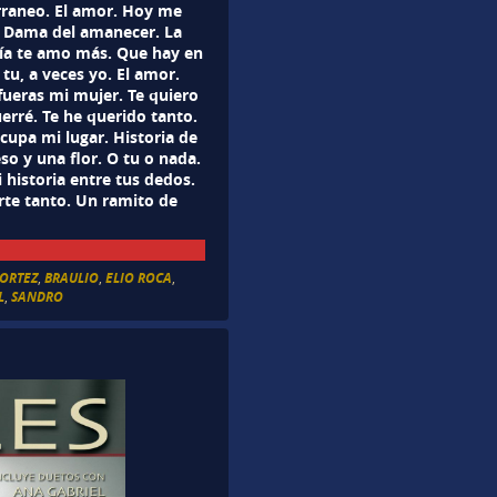
erraneo. El amor. Hoy me
. Dama del amanecer. La
 día te amo más. Que hay en
tu, a veces yo. El amor.
 fueras mi mujer. Te quiero
querré. Te he querido tanto.
ocupa mi lugar. Historia de
so y una flor. O tu o nada.
 historia entre tus dedos.
rte tanto. Un ramito de
CORTEZ
,
BRAULIO
,
ELIO ROCA
,
L
,
SANDRO