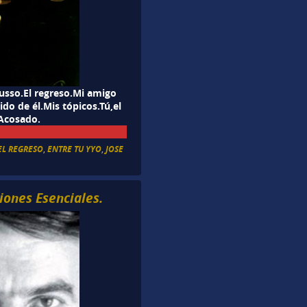
russo.El regreso.Mi amigo
ido de él.Mis tópicos.Tú,el
 Acosado.
EL REGRESO
,
ENTRE TU YYO
,
JOSE
iones Esenciales.