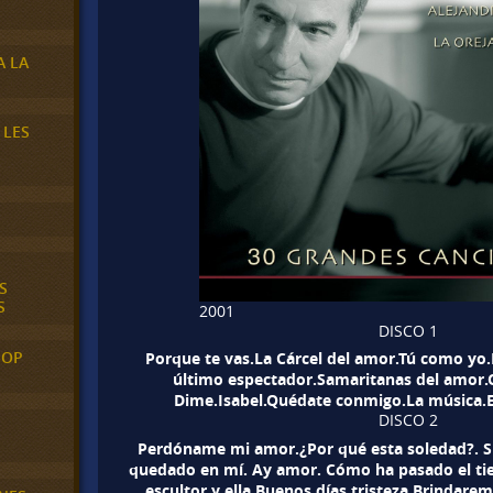
A LA
 LES
S
S
2001
DISCO 1
POP
Porque te vas.La Cárcel del amor.Tú como yo.
último espectador.Samaritanas del amor
Dime.Isabel.Quédate conmigo.La música.E
DISCO 2
Perdóname mi amor.¿Por qué esta soledad?. Si 
quedado en mí. Ay amor. Cómo ha pasado el tie
escultor y ella.Buenos días tristeza.Brindarem