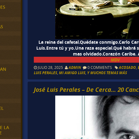
DES
AS
La reina del cafetal.Quédate conmigo.Carlo Ca
Luis.Entre tú y yo.Una raza especial.Qué habrá s
mas olvidado.Corazón Caribe.
MDV
JULIO 28, 2025
ADMIN
0 COMMENTS
ACOSADO
,
RAN
LUIS PERALES
,
MI AMIGO LUIS
,
Y MUCHOS TEMAS MÁS
José Luis Perales – De Cerca… 20 Canc
E
EL
E LA
E