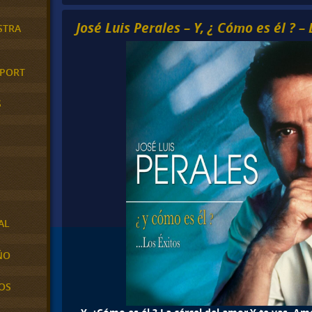
José Luis Perales – Y, ¿ Cómo es él ? – 
STRA
XPORT
S
AL
ÑO
OS