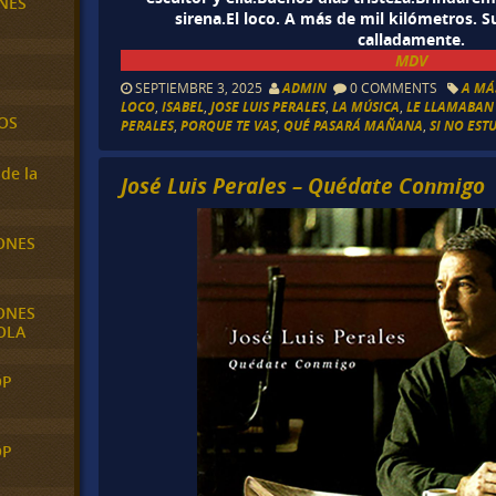
NES
sirena.El loco. A más de mil kilómetros. S
calladamente.
MDV
SEPTIEMBRE 3, 2025
ADMIN
0 COMMENTS
A MÁ
LOCO
,
ISABEL
,
JOSE LUIS PERALES
,
LA MÚSICA
,
LE LLAMABAN
OS
PERALES
,
PORQUE TE VAS
,
QUÉ PASARÁ MAÑANA
,
SI NO EST
de la
José Luis Perales – Quédate Conmigo
ONES
ONES
OLA
OP
OP