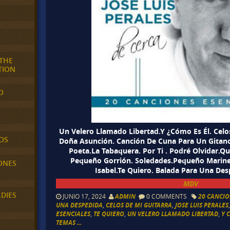
 THE
TION
O
Un Velero Llamado Libertad.Y ¿Cómo Es Él. Celo
OS
Doña Asunción. Canción De Cuna Para Un Gitano
Poeta.La Tabaquera. Por Ti . Podré Olvidar.Q
Pequeño Gorrión. Soledades.Pequeño Marine
ONES
Isabel.Te Quiero. Balada Para Una Desp
MDV
LDIES
JUNIO 17, 2024
ADMIN
0 COMMENTS
20 CANCIO
UNA DESPEDIDA
,
CELOS DE MI GUITARRA
,
JOSE LUIS PERALES
ESENCIALES
,
TE QUIERO
,
UN VELERO LLAMADO LIBERTAD
,
Y 
TEMAS ...