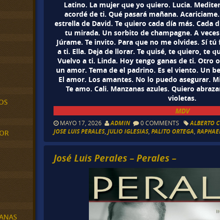
Latino. La mujer que yo quiero. Lucia. Medit
acordé de ti. Qué pasará mañana. Acariciame
estrella de David. Te quiero cada día más. Cada
tu mirada. Un sorbito de champagne. A veces 
Júrame. Te invito. Para que no me olvides. Sí tú
a ti. Ella. Deja de llorar. Te quisé, te quiero, te 
Vuelvo a ti. Linda. Hoy tengo ganas de ti. Otro 
un amor. Tema de el padrino. Es el viento. Un be
El amor. Los amantes. No lo puedo asegurar. Mi
Te amo. Cali. Manzanas azules. Quiero abraza
violetas.
OS
MDV
MAYO 17, 2026
ADMIN
0 COMMENTS
ALBERTO 
JOSE LUIS PERALES
,
JULIO IGLESIAS
,
PALITO ORTEGA
,
RAPHAE
MOR
José Luis Perales – Perales –
BANAS