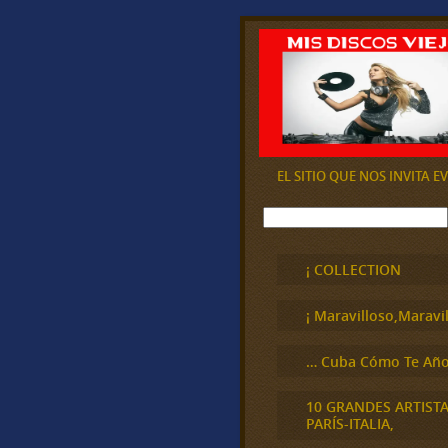
EL SITIO QUE NOS INVITA 
B
u
s
c
¡ COLLECTION
a
r
¡ Maravilloso,Maravil
… Cuba Cómo Te Año
10 GRANDES ARTIST
PARÍS-ITALIA,