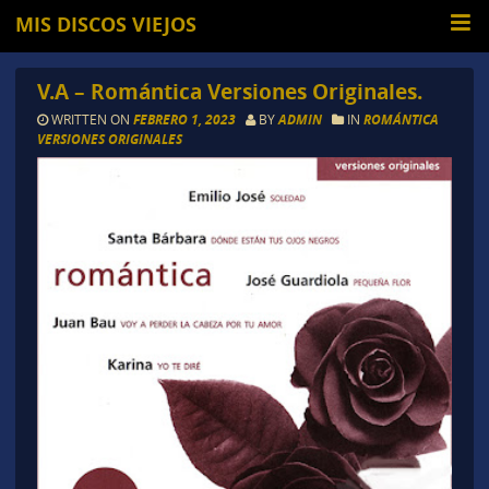
MIS DISCOS VIEJOS
V.A – Romántica Versiones Originales.
WRITTEN ON
FEBRERO 1, 2023
BY
ADMIN
IN
ROMÁNTICA
VERSIONES ORIGINALES