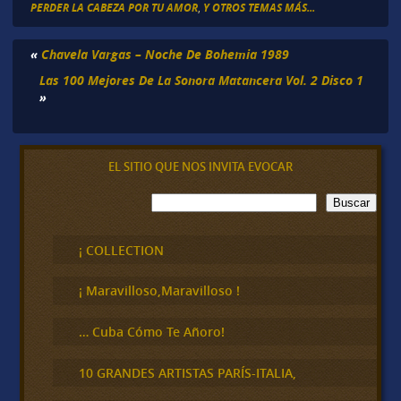
PERDER LA CABEZA POR TU AMOR
,
Y OTROS TEMAS MÁS...
«
Chavela Vargas – Noche De Bohemia 1989
Las 100 Mejores De La Sonora Matancera Vol. 2 Disco 1
»
EL SITIO QUE NOS INVITA EVOCAR
B
Buscar
u
s
c
¡ COLLECTION
a
r
¡ Maravilloso,Maravilloso !
… Cuba Cómo Te Añoro!
10 GRANDES ARTISTAS PARÍS-ITALIA,