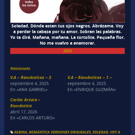
Soledad. Dónde estan tus ojos negros. Abrázame. Voy
a perder la cabeza por tu amor. Sobran las palabras.
Yo te diré. Mañana, mañana. La tortolita. Pequeña flor.
No me vuelvo a enamorar.
MDV
Relacionado
V.A – Románticos – 3
V.A – Románticos – 1 –
septiembre 4, 2025
septiembre 4, 2025
En «ANA GABRIEL»
En «ENRIQUE GUZMÁN»
Carlos Arturo –
Romántica
abril 17, 2026
En «CARLOS ARTURO»
KARINA
,
ROMÁNTICA VERSIONES ORIGINALES
,
SOLEDAD
,
VOY A