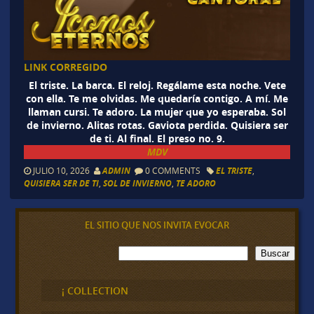
LINK CORREGIDO
El triste. La barca. El reloj. Regálame esta noche. Vete
con ella. Te me olvidas. Me quedaría contigo. A mí. Me
llaman cursi. Te adoro. La mujer que yo esperaba. Sol
de invierno. Alitas rotas. Gaviota perdida. Quisiera ser
de ti. Al final. El preso no. 9.
MDV
JULIO 10, 2026
ADMIN
0 COMMENTS
EL TRISTE
,
QUISIERA SER DE TI
,
SOL DE INVIERNO
,
TE ADORO
EL SITIO QUE NOS INVITA EVOCAR
B
Buscar
u
s
c
¡ COLLECTION
a
r