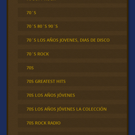
70´S
70´S 80´S 90´S
70´S LOS AÑOS JOVENES, DIAS DE DISCO
70´S ROCK
70S
70S GREATEST HITS
70S LOS AÑOS JÓVENES
70S LOS AÑOS JÓVENES LA COLECCIÓN
70S ROCK RADIO