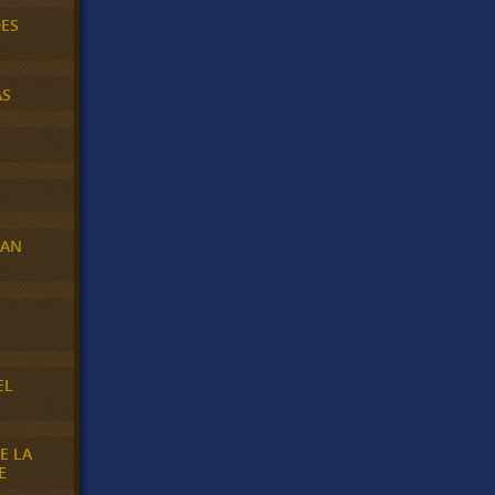
DES
AS
RAN
E
EL
E LA
E