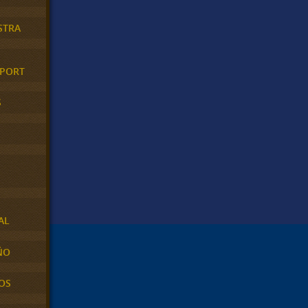
STRA
XPORT
S
AL
ÑO
OS