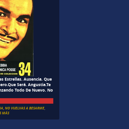
s Estrellas. Ausencia. Que
ero.Que Será. Angustia.Te
enzando Todo De Nuevo. No
IA
,
NO VUELVAS A BESARME
,
S MÁS