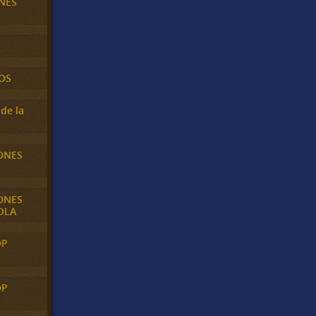
NES
OS
de la
ONES
ONES
OLA
OP
OP