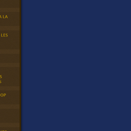
A LA
 LES
S
S
POP