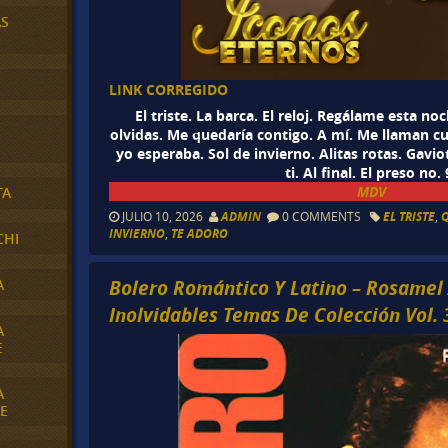
AS
LINK CORREGIDO
El triste. La barca. El reloj. Regálame esta no
olvidas. Me quedaría contigo. A mí. Me llaman cu
yo esperaba. Sol de invierno. Alitas rotas. Gavio
ti. Al final. El preso no. 
MDV
TA
JULIO 10, 2026
ADMIN
0 COMMENTS
EL TRISTE
,
Q
INVIERNO
,
TE ADORO
CHI
Bolero Romántico Y Latino – Rosamel 
A
Inolvidables Temas De Colección Vol. 
A
E
A
E