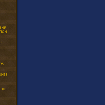
 THE
TION
O
OS
ONES
LDIES