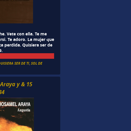
che. Vete con ella. Te me
rsi. Te adoro. La mujer que
ta perdida. Quisiera ser de
9.
UISIERA SER DE TI
,
SOL DE
Araya y & 15
34