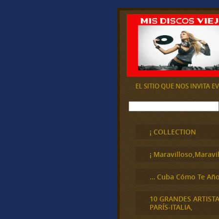
EL SITIO QUE NOS INVITA 
B
u
s
c
¡ COLLECTION
a
r
¡ Maravilloso,Maravil
… Cuba Cómo Te Año
10 GRANDES ARTIST
PARÍS-ITALIA,