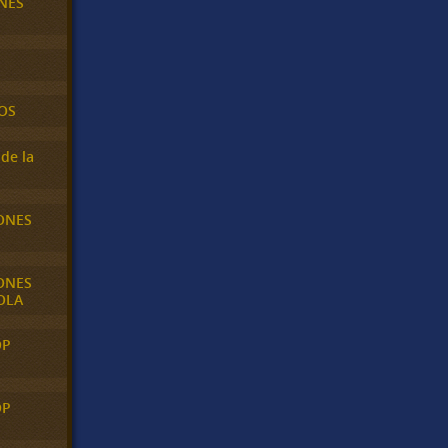
NES
OS
de la
ONES
ONES
OLA
OP
OP