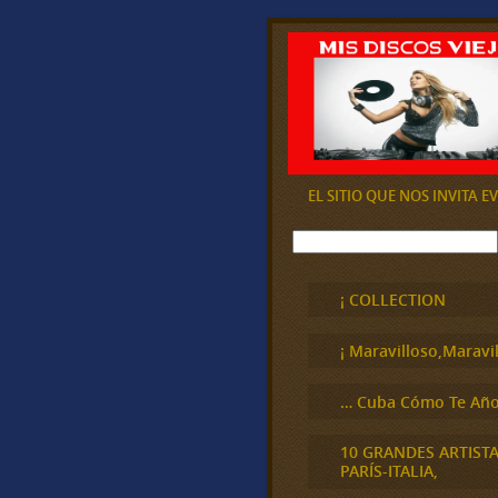
EL SITIO QUE NOS INVITA 
B
u
s
c
¡ COLLECTION
a
r
¡ Maravilloso,Maravil
… Cuba Cómo Te Año
10 GRANDES ARTIST
PARÍS-ITALIA,