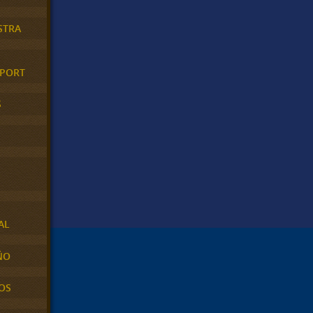
STRA
XPORT
S
AL
ÑO
OS