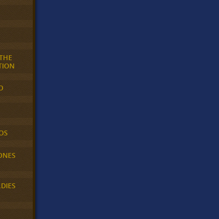
 THE
TION
O
OS
ONES
LDIES