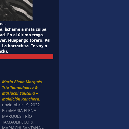
rmas
na. Échame a mi la culpa.
d. En el último trago.
lver. Huapango torero. Pa’
 La borrachita. Te voy a
ack).
María Elena Marqués
Trío Tamaulipeco &
Mariachi Santana –
Maldición Ranchera.
noviembre 19, 2022
En «MARIA ELENA
MARQUÉS TRÍO
TAMAULIPECO &
MARIACHI SANTANA,»