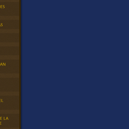
DES
AS
RAN
E
EL
E LA
E