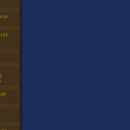
A LA
 LES
S
S
POP