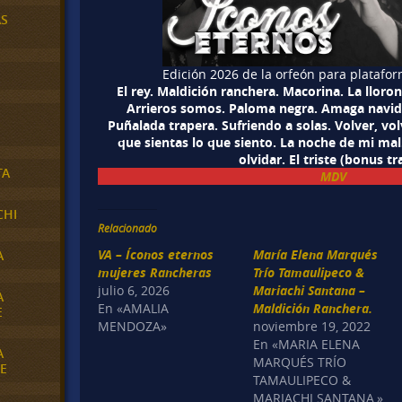
AS
Edición 2026 de la orfeón para platafo
El rey. Maldición ranchera. Macorina. La lloro
Arrieros somos. Paloma negra. Amaga navida
Puñalada trapera. Sufriendo a solas. Volver, vo
que sientas lo que siento. La noche de mi mal.
olvidar. El triste (bonus tr
TA
MDV
CHI
Relacionado
VA – Íconos eternos
María Elena Marqués
A
mujeres Rancheras
Trío Tamaulipeco &
julio 6, 2026
Mariachi Santana –
A
En «AMALIA
Maldición Ranchera.
E
MENDOZA»
noviembre 19, 2022
En «MARIA ELENA
A
MARQUÉS TRÍO
E
TAMAULIPECO &
MARIACHI SANTANA,»