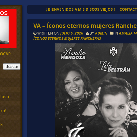
¡ BIENVENIDOS A MIS DISCOS VIEJOS !
CONTAC
VA – Íconos eternos mujeres Rancher
WRITTEN ON
JULIO 6, 2026
BY
ADMIN
IN
AMALIA 
ÍCONOS ETERNOS MUJERES RANCHERAS
EVOCAR
Buscar
loso !
ro!
AS