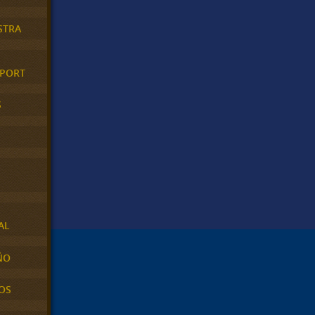
STRA
XPORT
S
AL
ÑO
OS