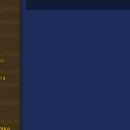
OS
MOR
BANAS