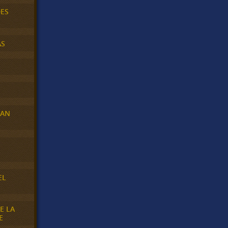
DES
AS
RAN
E
EL
E LA
E