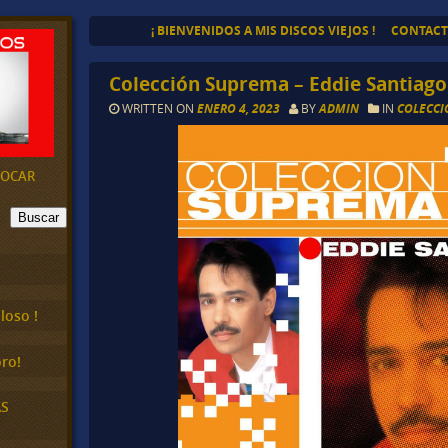
¡ BIENVENIDOS A MIS DISCOS VIEJOS !
CONTAC
Colección Suprema – Eddie Santiago
WRITTEN ON
ENERO 4, 2023
BY
ADMIN
IN
COLECCI
EVOCAR
Buscar
loso !
ro!
AS