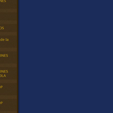
NES
OS
de la
ONES
ONES
OLA
OP
OP