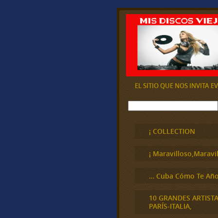
EL SITIO QUE NOS INVITA 
B
u
s
c
¡ COLLECTION
a
r
¡ Maravilloso,Maravil
… Cuba Cómo Te Año
10 GRANDES ARTIST
PARÍS-ITALIA,