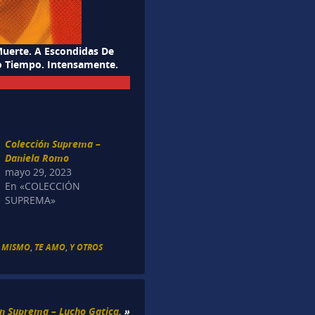
Muerte. A Escondidas De
ito Tiempo. Intensamente.
Colección Suprema –
Daniela Romo
mayo 29, 2023
En «COLECCIÓN
SUPREMA»
L MISMO
,
TE AMO
,
Y OTROS
n Suprema – Lucho Gatica.
»