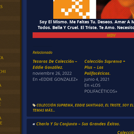
AS
Soy El Mismo. Me Faltas Tu. Deseos. Amar A 
Todos. Bella Y Cruel. El Triste. Te Amo. Neces
MDV
Relacionado
TA
Tesoros De Colección –
Colección Suprema +
Eddie González.
Plus – Los
CHI
noviembre 26, 2022
Polifacéticos.
En «EDDIE GONZALEZ»
junio 4, 2021
A
En «LOS
POLIFACÉTICOS»
A
E
COLECCIÓN SUPREMA
,
EDDIE SANTIAGO
,
EL TRISTE
,
SOY E
TEMAS MÁS...
A
E
«
Charlo Y Su Conjunto – Sus Grandes Éxitos.
Colecció