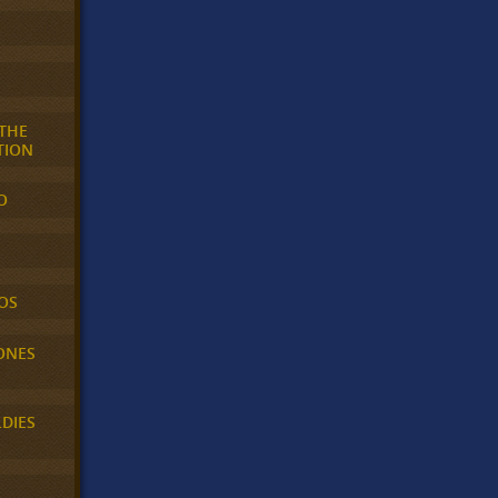
 THE
TION
O
OS
ONES
LDIES