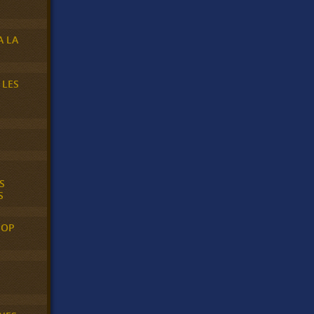
A LA
 LES
S
S
POP