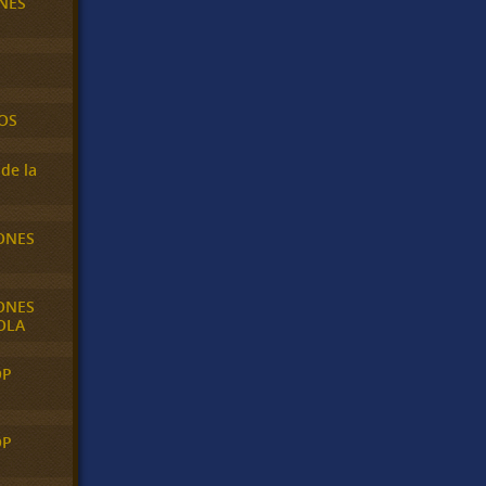
NES
OS
de la
ONES
ONES
OLA
OP
OP