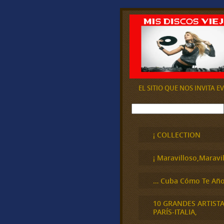
EL SITIO QUE NOS INVITA 
B
u
s
c
¡ COLLECTION
a
r
¡ Maravilloso,Maravil
… Cuba Cómo Te Año
10 GRANDES ARTIST
PARÍS-ITALIA,