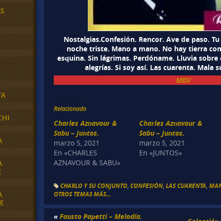
AS
Nostalgias.Confesión. Rencor. Ave de paso. Tu 
noche triste. Mano a mano. No hay tierra co
esquina. Sin lágrimas. Perdóname. Lluvia sobre el
alegrías. Si soy así. Las cuarenta. Mala s
MDV
TA
Relacionado
CHI
Charles Aznavour &
Charles Aznavour &
Sabu – Juntos.
Sabu – Juntos.
A
marzo 5, 2021
marzo 5, 2021
En «CHARLES
En «JUNTOS»
AZNAVOUR & SABU»
A
E
CHARLO Y SU CONJUNTO
,
CONFESIÓN
,
LAS CUARENTA
,
MA
A
OTROS TEMAS MÁS...
E
«
Fausto Papetti – Melodía.