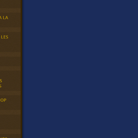
A LA
 LES
S
S
POP