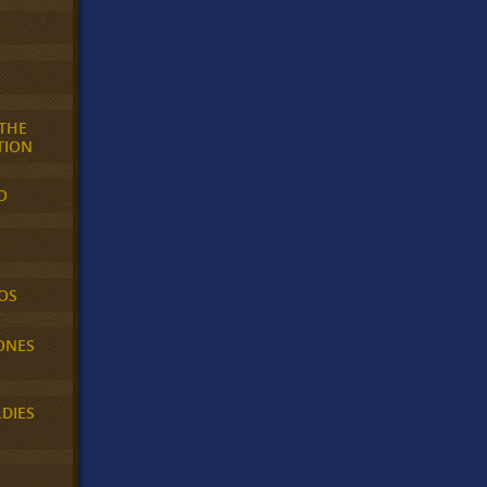
 THE
TION
O
OS
ONES
LDIES