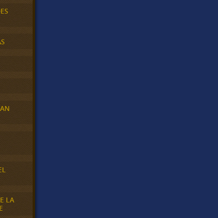
DES
AS
RAN
E
EL
E LA
E