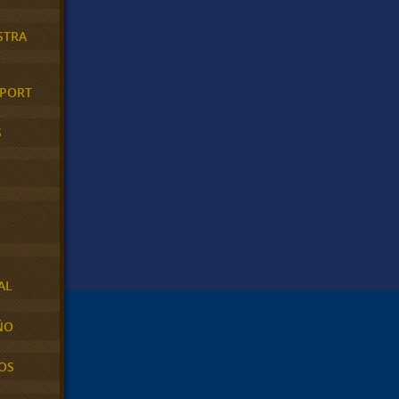
STRA
XPORT
S
AL
ÑO
OS