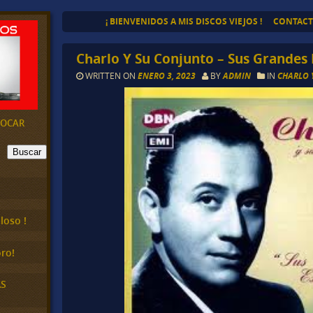
¡ BIENVENIDOS A MIS DISCOS VIEJOS !
CONTAC
Charlo Y Su Conjunto – Sus Grandes 
WRITTEN ON
ENERO 3, 2023
BY
ADMIN
IN
CHARLO 
EVOCAR
Buscar
loso !
ro!
AS