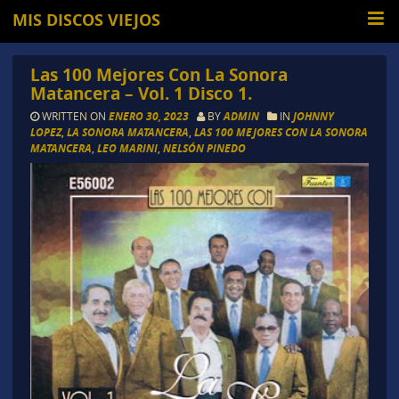
MIS DISCOS VIEJOS
Las 100 Mejores Con La Sonora
Matancera – Vol. 1 Disco 1.
WRITTEN ON
ENERO 30, 2023
BY
ADMIN
IN
JOHNNY
LOPEZ
,
LA SONORA MATANCERA
,
LAS 100 MEJORES CON LA SONORA
MATANCERA
,
LEO MARINI
,
NELSÓN PINEDO