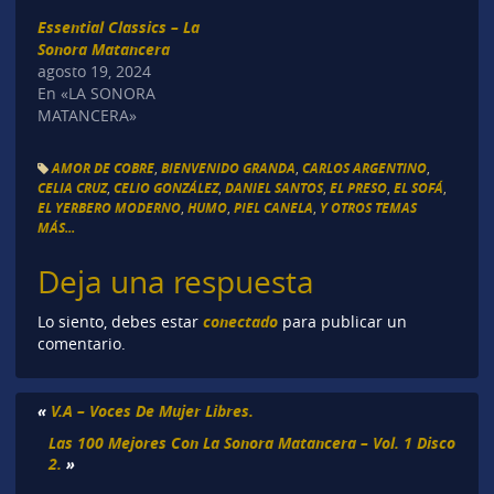
Essential Classics – La
Sonora Matancera
agosto 19, 2024
En «LA SONORA
MATANCERA»
AMOR DE COBRE
,
BIENVENIDO GRANDA
,
CARLOS ARGENTINO
,
CELIA CRUZ
,
CELIO GONZÁLEZ
,
DANIEL SANTOS
,
EL PRESO
,
EL SOFÁ
,
EL YERBERO MODERNO
,
HUMO
,
PIEL CANELA
,
Y OTROS TEMAS
MÁS...
Deja una respuesta
conectado
Lo siento, debes estar
para publicar un
comentario.
«
V.A – Voces De Mujer Libres.
Las 100 Mejores Con La Sonora Matancera – Vol. 1 Disco
2.
»