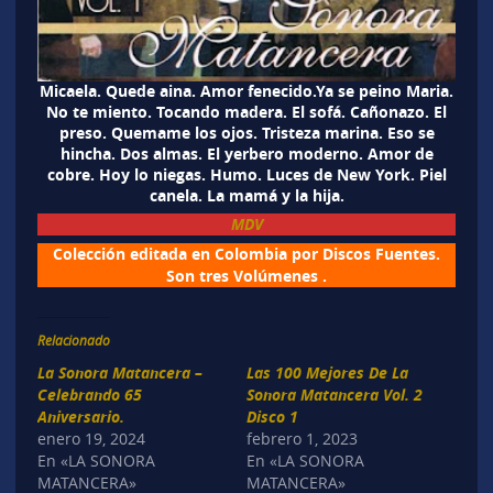
Micaela. Quede aina. Amor fenecido.Ya se peino Maria.
No te miento. Tocando madera. El sofá. Cañonazo. El
preso. Quemame los ojos. Tristeza marina. Eso se
hincha. Dos almas. El yerbero moderno. Amor de
cobre. Hoy lo niegas. Humo. Luces de New York. Piel
canela. La mamá y la hija.
MDV
Colección editada en Colombia por Discos Fuentes.
Son tres Volúmenes .
Relacionado
La Sonora Matancera –
Las 100 Mejores De La
Celebrando 65
Sonora Matancera Vol. 2
Aniversario.
Disco 1
enero 19, 2024
febrero 1, 2023
En «LA SONORA
En «LA SONORA
MATANCERA»
MATANCERA»