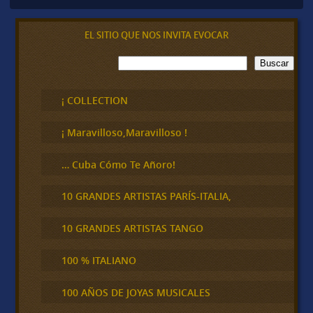
EL SITIO QUE NOS INVITA EVOCAR
B
Buscar
u
s
c
¡ COLLECTION
a
r
¡ Maravilloso,Maravilloso !
… Cuba Cómo Te Añoro!
10 GRANDES ARTISTAS PARÍS-ITALIA,
10 GRANDES ARTISTAS TANGO
100 % ITALIANO
100 AÑOS DE JOYAS MUSICALES