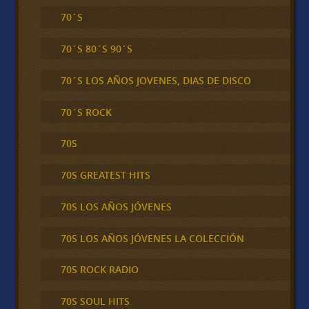
70´S
70´S 80´S 90´S
70´S LOS AÑOS JOVENES, DIAS DE DISCO
70´S ROCK
70S
70S GREATEST HITS
70S LOS AÑOS JÓVENES
70S LOS AÑOS JÓVENES LA COLECCIÓN
70S ROCK RADIO
70S SOUL HITS