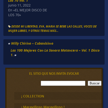
Los 70 Vol. 1
junio 11, 2022
En «EL MEJOR DISCO DE
LOS 70»
DESDE MI LIBERTAD
,
EVA
,
MARIA SE BEBE LAS CALLES
,
VOCES DE
MUJER LIBRES
,
Y OTROS TEMAS MÁS...
«
Willy Chirino – Cubanísimo
Las 100 Mejores Con La Sonora Matancera – Vol. 1 Disco
1.
»
EL SITIO QUE NOS INVITA EVOCAR
B
Buscar
u
s
c
¡ COLLECTION
a
r
¡ Maravilloso,Maravilloso !