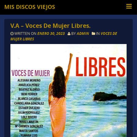
MIS DISCOS VIEJOS
V.A – Voces De Mujer Libres.
WRITTEN ON
ENERO 30, 2023
BY
ADMIN
IN
VOCES DE
MUJER LIBRES