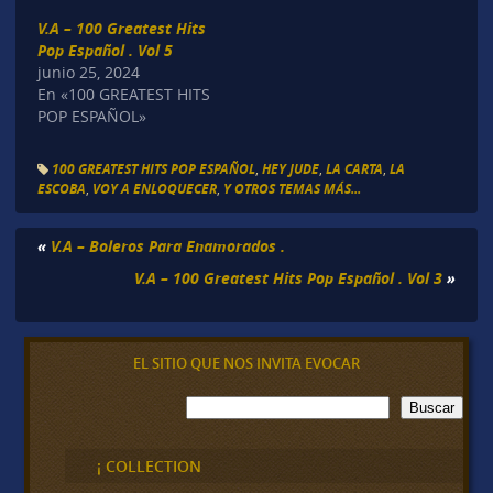
V.A – 100 Greatest Hits
Pop Español . Vol 5
junio 25, 2024
En «100 GREATEST HITS
POP ESPAÑOL»
100 GREATEST HITS POP ESPAÑOL
,
HEY JUDE
,
LA CARTA
,
LA
ESCOBA
,
VOY A ENLOQUECER
,
Y OTROS TEMAS MÁS...
«
V.A – Boleros Para Enamorados .
V.A – 100 Greatest Hits Pop Español . Vol 3
»
EL SITIO QUE NOS INVITA EVOCAR
B
Buscar
u
s
c
¡ COLLECTION
a
r