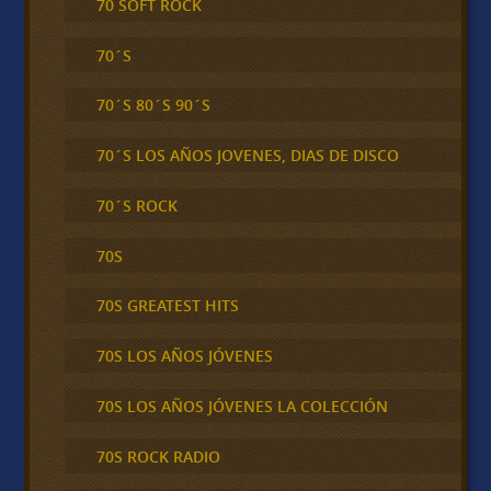
70 SOFT ROCK
70´S
70´S 80´S 90´S
70´S LOS AÑOS JOVENES, DIAS DE DISCO
70´S ROCK
70S
70S GREATEST HITS
70S LOS AÑOS JÓVENES
70S LOS AÑOS JÓVENES LA COLECCIÓN
70S ROCK RADIO