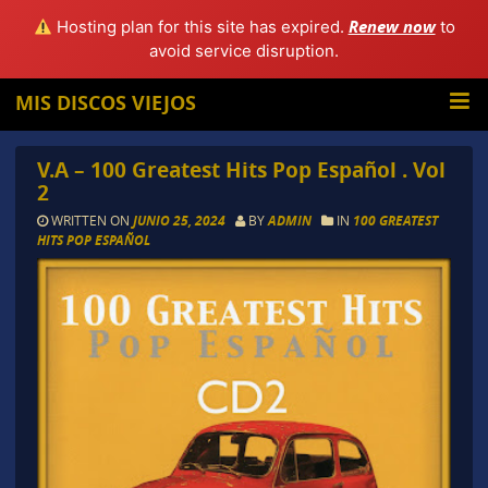
Renew now
Hosting plan for this site has expired.
to
avoid service disruption.
MIS DISCOS VIEJOS
V.A – 100 Greatest Hits Pop Español . Vol
2
WRITTEN ON
JUNIO 25, 2024
BY
ADMIN
IN
100 GREATEST
HITS POP ESPAÑOL