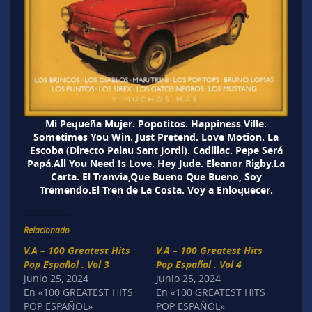
Mi Pequeña Mujer. Popotitos. Happiness Ville.
Sometimes You Win. Just Pretend. Love Motion. La
Escoba (Directo Palau Sant Jordi). Cadillac. Pepe Será
Papá.All You Need Is Love. Hey Jude. Eleanor Rigby.La
Carta. El Tranvia,Que Bueno Que Bueno, Soy
Tremendo.El Tren de La Costa. Voy a Enloquecer.
Relacionado
V.A – 100 Greatest Hits
V.A – 100 Greatest Hits
Pop Español . Vol 3
Pop Español . Vol 4
junio 25, 2024
junio 25, 2024
En «100 GREATEST HITS
En «100 GREATEST HITS
POP ESPAÑOL»
POP ESPAÑOL»