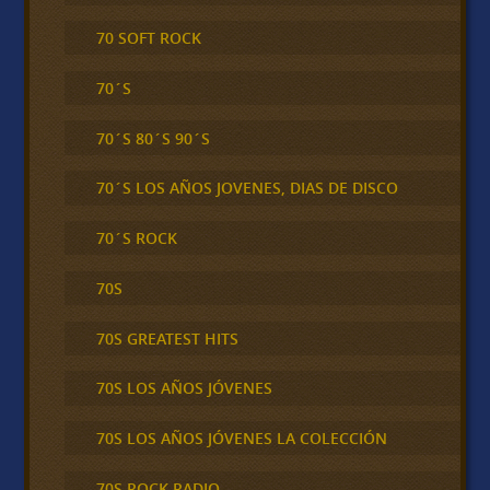
70 SOFT ROCK
70´S
70´S 80´S 90´S
70´S LOS AÑOS JOVENES, DIAS DE DISCO
70´S ROCK
70S
70S GREATEST HITS
70S LOS AÑOS JÓVENES
70S LOS AÑOS JÓVENES LA COLECCIÓN
70S ROCK RADIO