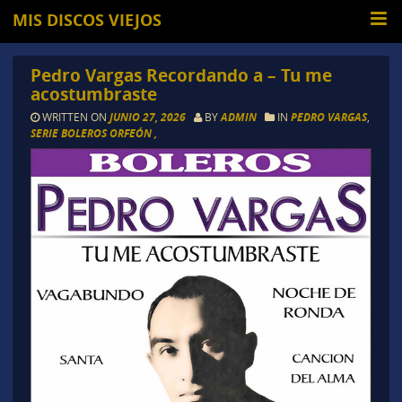
MIS DISCOS VIEJOS
Pedro Vargas Recordando a – Tu me
acostumbraste
WRITTEN ON
JUNIO 27, 2026
BY
ADMIN
IN
PEDRO VARGAS
,
SERIE BOLEROS ORFEÓN ,