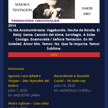
2014
Tú Me Acostumbraste. Vagabundo. Noche de Ronda. El
Reloj. Santa. Canción del Alma. Sortilegio. A Solas
Contigo. Enamorada / Señora Tentación. En Mi
Soledad. Amor Mio. Temor. No. Que Te Importa. Temor
Sublime.
MDV
Relacionado
Agustín Lara &Pedro
Recordando a Gonzalo
Vargas – Dos leyendas del
Curiel – Ya nada soy
bolero
julio 16, 2026
julio 1, 2026
En «GONZALO CURIEL»
En «AGUSTÍN LARA»
Pedro Infante – Cien años