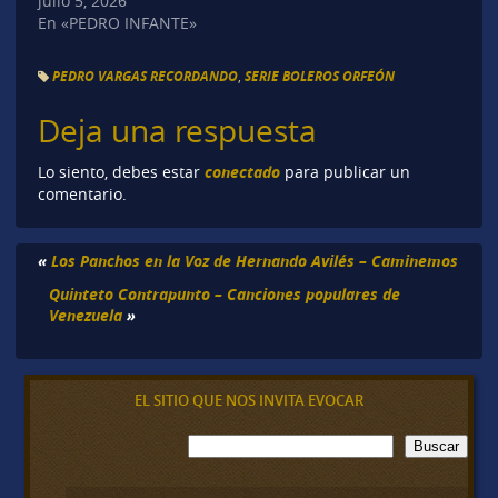
julio 5, 2026
En «PEDRO INFANTE»
PEDRO VARGAS RECORDANDO
,
SERIE BOLEROS ORFEÓN
Deja una respuesta
conectado
Lo siento, debes estar
para publicar un
comentario.
«
Los Panchos en la Voz de Hernando Avilés – Caminemos
Quinteto Contrapunto – Canciones populares de
Venezuela
»
EL SITIO QUE NOS INVITA EVOCAR
B
Buscar
u
s
c