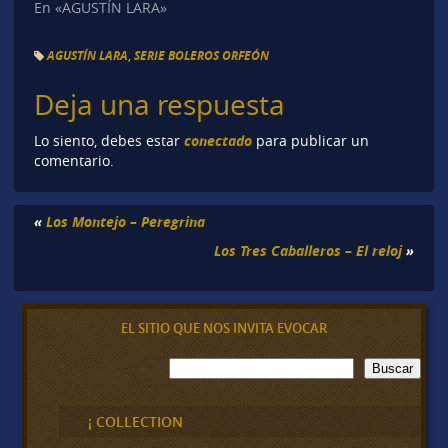
En «AGUSTÍN LARA»
AGUSTÍN LARA
,
SERIE BOLEROS ORFEÓN
Deja una respuesta
conectado
Lo siento, debes estar
para publicar un
comentario.
«
Los Montejo – Peregrina
Los Tres Caballeros – El reloj
»
EL SITIO QUE NOS INVITA EVOCAR
B
Buscar
u
s
c
¡ COLLECTION
a
r