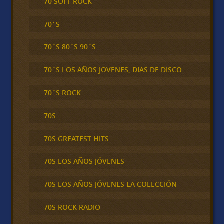
70 SOFT ROCK
70´S
70´S 80´S 90´S
70´S LOS AÑOS JOVENES, DIAS DE DISCO
70´S ROCK
70S
70S GREATEST HITS
70S LOS AÑOS JÓVENES
70S LOS AÑOS JÓVENES LA COLECCIÓN
70S ROCK RADIO