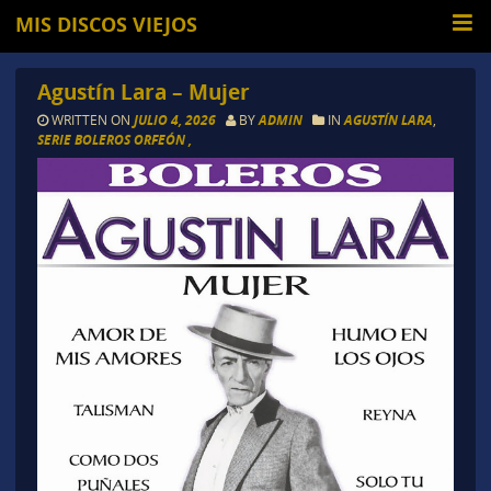
MIS DISCOS VIEJOS
Agustín Lara – Mujer
WRITTEN ON
JULIO 4, 2026
BY
ADMIN
IN
AGUSTÍN LARA
,
SERIE BOLEROS ORFEÓN ,