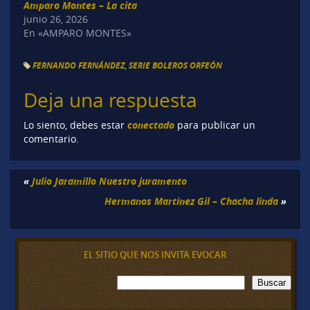
Amparo Montes – La cita
junio 26, 2026
En «AMPARO MONTES»
FERNANDO FERNÁNDEZ
,
SERIE BOLEROS ORFEÓN
Deja una respuesta
conectado
Lo siento, debes estar
para publicar un
comentario.
«
Julio Jaramillo Nuestro juramento
Hermanos Martinez Gil – Chacha linda
»
EL SITIO QUE NOS INVITA EVOCAR
B
Buscar
u
s