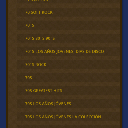
70 SOFT ROCK
70´S
70´S 80´S 90´S
70´S LOS AÑOS JOVENES, DIAS DE DISCO
70´S ROCK
70S
70S GREATEST HITS
70S LOS AÑOS JÓVENES
70S LOS AÑOS JÓVENES LA COLECCIÓN