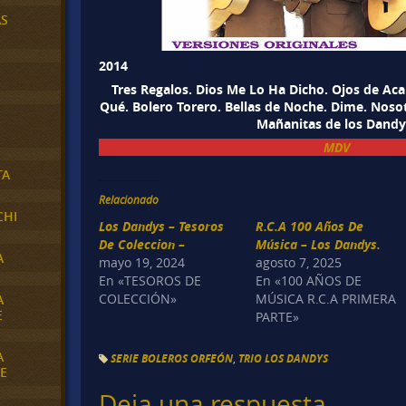
AS
2014
Tres Regalos. Dios Me Lo Ha Dicho. Ojos de Ac
Qué. Bolero Torero. Bellas de Noche. Dime. Noso
Mañanitas de los Dandy
MDV
TA
Relacionado
CHI
Los Dandys – Tesoros
R.C.A 100 Años De
De Coleccion –
Música – Los Dandys.
A
mayo 19, 2024
agosto 7, 2025
En «TESOROS DE
En «100 AÑOS DE
COLECCIÓN»
MÚSICA R.C.A PRIMERA
A
E
PARTE»
A
SERIE BOLEROS ORFEÓN
,
TRIO LOS DANDYS
E
Deja una respuesta