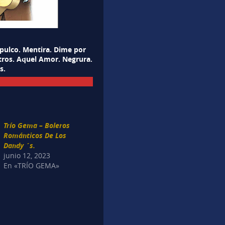
apulco. Mentira. Dime por
tros. Aquel Amor. Negrura.
s.
Trío Gema – Boleros
Románticos De Los
Dandy ´s.
junio 12, 2023
En «TRÍO GEMA»