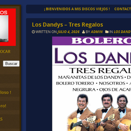
¡ BIENVENIDOS A MIS DISCOS VIEJOS !
CONTAC
Los Dandys – Tres Regalos
WRITTEN ON
JULIO 4, 2026
BY
ADMIN
IN
LOS DAND
EVOCAR
Buscar
loso !
ro!
AS