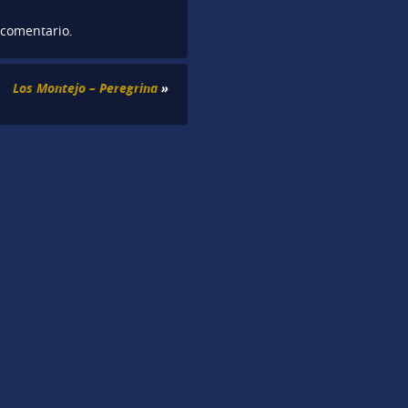
 comentario.
Los Montejo – Peregrina
»