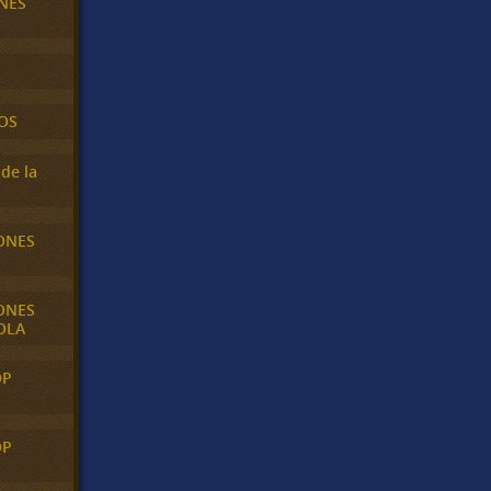
NES
OS
de la
ONES
ONES
OLA
OP
OP