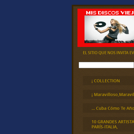
EL SITIO QUE NOS INVITA 
B
u
s
c
¡ COLLECTION
a
r
¡ Maravilloso,Maravil
… Cuba Cómo Te Año
10 GRANDES ARTIST
PARÍS-ITALIA,