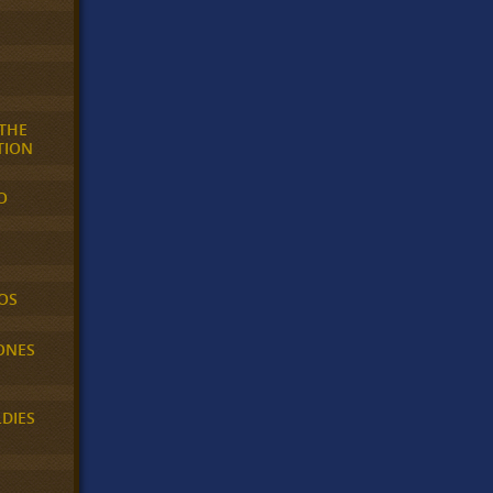
 THE
TION
O
OS
ONES
LDIES