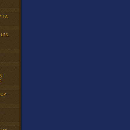
A LA
 LES
S
S
POP