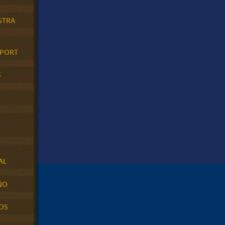
STRA
XPORT
S
AL
ÑO
OS