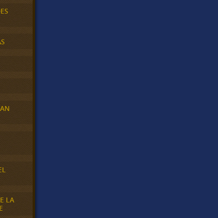
DES
AS
RAN
E
EL
E LA
E