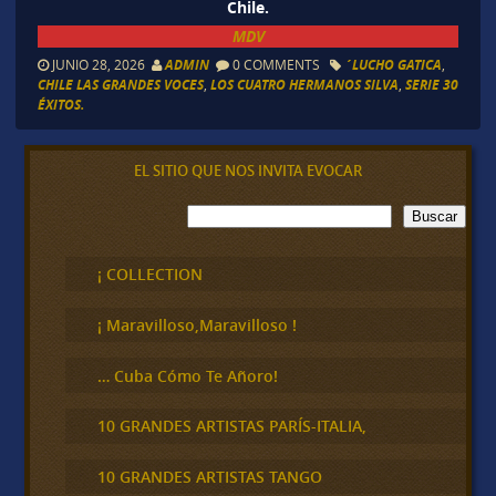
Chile.
MDV
JUNIO 28, 2026
ADMIN
0 COMMENTS
´LUCHO GATICA
,
CHILE LAS GRANDES VOCES
,
LOS CUATRO HERMANOS SILVA
,
SERIE 30
ÉXITOS.
EL SITIO QUE NOS INVITA EVOCAR
B
Buscar
u
s
c
¡ COLLECTION
a
r
¡ Maravilloso,Maravilloso !
… Cuba Cómo Te Añoro!
10 GRANDES ARTISTAS PARÍS-ITALIA,
10 GRANDES ARTISTAS TANGO