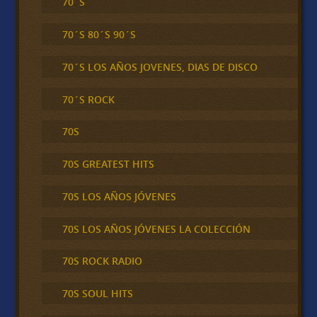
70´S
70´S 80´S 90´S
70´S LOS AÑOS JOVENES, DIAS DE DISCO
70´S ROCK
70S
70S GREATEST HITS
70S LOS AÑOS JÓVENES
70S LOS AÑOS JÓVENES LA COLECCIÓN
70S ROCK RADIO
70S SOUL HITS