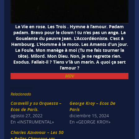
La Vie en rose. Les Trois . Hymne à l’amour. Padam
padam. Bravo pour le clown ! tu n’es pas un ange. La
Goualante du pauvre Jean. L’Accordéoniste. C’est à
Hambourg. L’Homme à la moto. Les Amants d’un jour.
La Foule. Mon manège à moi (Tu me fais tourner la
tête). Milord. Mon Dieu. Non, je ne regrette rien.
Exodus. Fallait-il ? Tiens v’là un marin. A quoi ça sert
l’amour ?
MDV
Relacionado
Caravelli y su Orquesta –
George Kroy – Ecos De
Ecos de París.
París
agosto 27, 2022
diciembre 15, 2024
En «INSTRUMENTAL»
En «GEORGE KROY»
Charles Aznavour – Les 50
+ Belles Chansons.rar