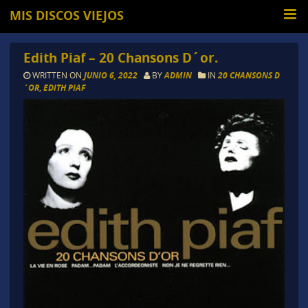
MIS DISCOS VIEJOS
Edith Piaf – 20 Chansons D´or.
WRITTEN ON
JUNIO 6, 2022
BY
ADMIN
IN
20 CHANSONS D
´OR
,
EDITH PIAF