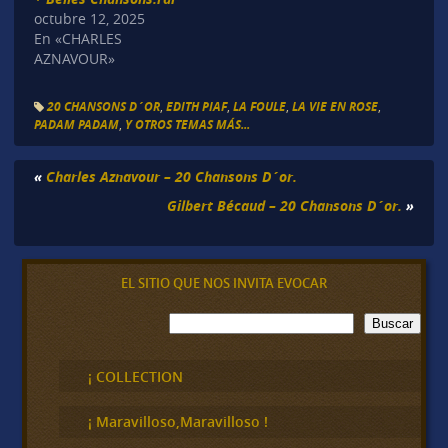
octubre 12, 2025
En «CHARLES
AZNAVOUR»
20 CHANSONS D´OR
,
EDITH PIAF
,
LA FOULE
,
LA VIE EN ROSE
,
PADAM PADAM
,
Y OTROS TEMAS MÁS...
«
Charles Aznavour – 20 Chansons D´or.
Gilbert Bécaud – 20 Chansons D´or.
»
EL SITIO QUE NOS INVITA EVOCAR
B
Buscar
u
s
c
¡ COLLECTION
a
r
¡ Maravilloso,Maravilloso !