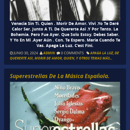
Venecia Sin Ti. Quien . Morir De Amor. Vivi .Yo Te Daré
Calor Ser. Junto A Ti. De Quererte Asi .Y Por Tanto. La
Bohemia. Pero Fue Ayer. Que Solo Estoy. Debes Saber.
Y Yo En Mi .Ayer Aún . Con. Te Espero. Maria Cuando Te
Vas. Apaga La Luz. C’est Fini.
JUNIO 30, 2024
ADMIN
0 COMMENTS
APAGA LA LUZ
,
DE
QUERERTE ASI
,
MORIR DE AMOR
,
QUIEN
,
Y OTROS TEMAS MÁS...
Superestrellas De La Música Española.