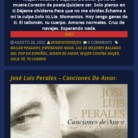
muere.Corazón de poeta.Quisiera ser. Solo pienso en
ti.Déjame olvidarte.Para que no me olvides.Échame a
mí la culpa.Solo tú.Lía. Momentos. Hoy tengo ganas de
ti. El talismán. tu cuerpo. Amores normales. Cruz de
navajas. Esperando nada.
MDV
AGOSTO 28, 2025
MISDISCOSVIEJOS
0 COMMENTS
BAILAR PEGADOS
,
ESPERANDO NADA
,
LAS 25 MEJORES BALADAS
DEL POP EN ESPAÑOL
,
MORIR DE AMOR
,
MUJER CONTRA MUJER
,
SOLO TÚ
,
TU CUERPO
José Luis Perales – Canciones De Amor.