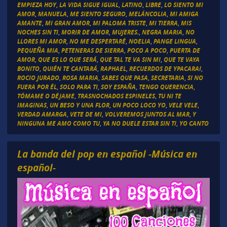
EMPIEZA HOY
,
LA VIDA SIGUE IGUAL
,
LATINO
,
LIBRE
,
LO SIENTO MI
AMOR
,
MANUELA
,
ME SIENTO SEGURO
,
MELÁNCOLIA
,
MI AMIGA
AMANTE
,
MI GRAN AMOR
,
MI PALOMA TRISTE
,
MI TIERRA
,
MIS
NOCHES SIN TI
,
MORIR DE AMOR
,
MUJERES.
,
NEGRA MARIA
,
NO
LLORES MI AMOR
,
NO ME DESPERTARÉ
,
NOELIA
,
PANGE LINGUA
,
PEQUEÑA MIA
,
PETENERAS DE SIERRA
,
POCO A POCO
,
PUERTA DE
AMOR
,
QUE ES LO QUE SERÁ
,
QUE TAL TE VA SIN MI
,
QUE TE VAYA
BONITO
,
QUIÉN TE CANTARÁ
,
RAPHAEL
,
RECUERDOS DE YPACARAI
,
ROCIO JURADO
,
ROSA MARIA
,
SABES QUE PASA
,
SECRETARIA
,
SI NO
FUERA POR ÉL
,
SOLO PARA TI
,
SOY ESPAÑA
,
TENGO QUERENCIA
,
TÓMAME O DÉJAME
,
TRASNOCHADOS ESPINELES
,
TU NI TE
IMAGINAS
,
UN BESO Y UNA FLOR
,
UN POCO LOCO YO
,
VELE VELE
,
VERDAD AMARGA
,
VETE DE MI
,
VOLVEREMOS JUNTOS AL MAR
,
Y
NINGUNA ME AMO COMO TU
,
YA NO DUELE ESTAR SIN TI
,
YO CANTO
La banda del pop en español -Música en
español-