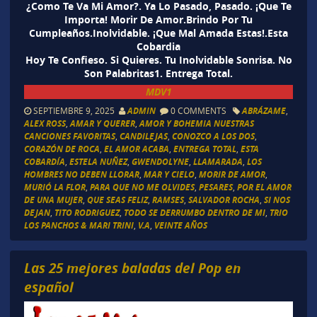
¿Como Te Va Mi Amor?. Ya Lo Pasado, Pasado. ¡Que Te
Importa! Morir De Amor.Brindo Por Tu
Cumpleaños.Inolvidable. ¡Que Mal Amada Estas!.Esta
Cobardia
Hoy Te Confieso. Si Quieres. Tu Inolvidable Sonrisa. No
Son Palabritas1. Entrega Total.
MDV1
SEPTIEMBRE 9, 2025
ADMIN
0 COMMENTS
ABRÁZAME
,
ALEX ROSS
,
AMAR Y QUERER
,
AMOR Y BOHEMIA NUESTRAS
CANCIONES FAVORITAS
,
CANDILEJAS
,
CONOZCO A LOS DOS
,
CORAZÓN DE ROCA
,
EL AMOR ACABA
,
ENTREGA TOTAL
,
ESTA
COBARDÍA
,
ESTELA NUÑEZ
,
GWENDOLYNE
,
LLAMARADA
,
LOS
HOMBRES NO DEBEN LLORAR
,
MAR Y CIELO
,
MORIR DE AMOR
,
MURIÓ LA FLOR
,
PARA QUE NO ME OLVIDES
,
PESARES
,
POR EL AMOR
DE UNA MUJER
,
QUE SEAS FELIZ
,
RAMSES
,
SALVADOR ROCHA
,
SI NOS
DEJAN
,
TITO RODRIGUEZ
,
TODO SE DERRUMBO DENTRO DE MI
,
TRIO
LOS PANCHOS & MARI TRINI
,
V.A
,
VEINTE AÑOS
Las 25 mejores baladas del Pop en
español