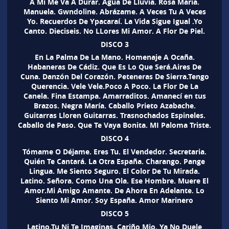
A Mi Me Va A Durar. Agua De Lluvia. Rosa Maria.
Manuela. Gwndoline. Abrázame. A Veces Tu A Veces
Yo. Recuerdos De Ypacaraí. La Vida Sigue Igual .Yo
Canto. Dieciseis. No LLores Mi Amor. A Flor De Piel.
DISCO 3
En La Palma De La Mano. Homenaje A Ocaña.
Habaneras De Cádiz. Que Es Lo Que Será.Aires De
Cuna. Danzón Del Corazón. Peteneras De Sierra.Tengo
Querencia. Vele Vele.Poco A Poco. La Flor De La
Canela. Fina Estampa. Amarraditos. Amanecí en tus
Brazos. Negra María. Caballo Prieto Azabache.
Guitarras Lloren Guitarras. Trasnochados Espineles.
Caballo de Paso. Que Te Vaya Bonita. MI Paloma Triste.
DISCO 4
Tómame O Déjame. Eres Tu. El Vendedor. Secretaria.
Quién Te Cantará. La Otra España. Charango. Pange
Lingua. Me Siento Seguro. El Color De Tu Mirada.
Latino. Señora. Como Una Ola. Ese Hombre. Muere El
Amor.Mi Amigo Amante. De Ahora En Adelante. Lo
Siento Mi Amor. Soy España. Amor Marinero
DISCO 5
Latino.Tu Ni Te Imaginas. Cariño Mio. Ya No Duele