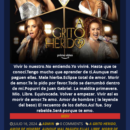
Vivir lo nuestro.No entiendo.Yo viviré. Hasta que te
conocí.Tengo mucho que aprender de ti.Aunque mal
paguen ellas. Mala hierba.Eclipse total de amor. Morir
de amor.Te lo pido por favor.Todo se derrumbó dentro
de mí.Popurrí de Juan Gabriel. La maldita primavera.
Mío. Libre. Equivocada. Volver a empezar. Vivir así es
morir de amor.Te amo. Amor de hombre ( la leyenda
del beso) El recuento de los daños.Así fue. Soy
rebelde.Será porque te amo.
MDV
JULIO 16, 2024
ADMIN
0 COMMENTS
A GRITO HERIDO
,
AMOR DE HOMBRE
,
AUNQUE MAL PAGUEN ELLAS
,
LIBRE
,
MORIR DE