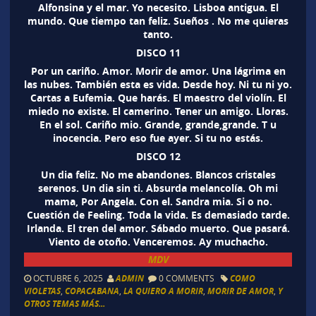
Alfonsina y el mar. Yo necesito. Lisboa antigua. El
mundo. Que tiempo tan feliz. Sueños . No me quieras
tanto.
DISCO 11
Por un cariño. Amor. Morir de amor. Una lágrima en
las nubes. También esta es vida. Desde hoy. Ni tu ni yo.
Cartas a Eufemia. Que harás. El maestro del violín. El
miedo no existe. El camerino. Tener un amigo. Lloras.
En el sol. Cariño mio. Grande, grande,grande. T u
inocencia. Pero eso fue ayer. Si tu no estás.
DISCO 12
Un dia feliz. No me abandones. Blancos cristales
serenos. Un dia sin ti. Absurda melancolía. Oh mi
mama, Por Angela. Con el. Sandra mia. Si o no.
Cuestión de Feeling. Toda la vida. Es demasiado tarde.
Irlanda. El tren del amor. Sábado muerto. Que pasará.
Viento de otoño. Venceremos. Ay muchacho.
MDV
OCTUBRE 6, 2025
ADMIN
0 COMMENTS
COMO
VIOLETAS
,
COPACABANA
,
LA QUIERO A MORIR
,
MORIR DE AMOR
,
Y
OTROS TEMAS MÁS...