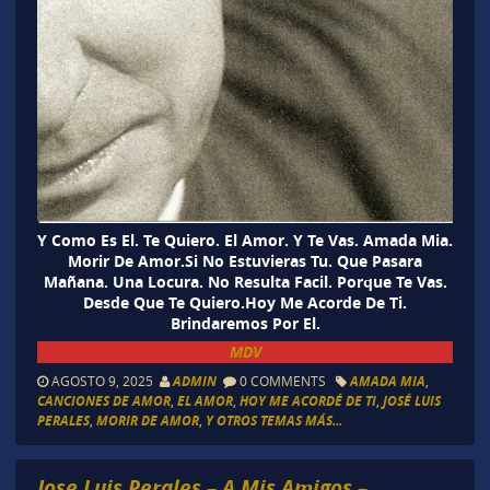
Y Como Es El. Te Quiero. El Amor. Y Te Vas. Amada Mia.
Morir De Amor.Si No Estuvieras Tu. Que Pasara
Mañana. Una Locura. No Resulta Facil. Porque Te Vas.
Desde Que Te Quiero.Hoy Me Acorde De Ti.
Brindaremos Por El.
MDV
AGOSTO 9, 2025
ADMIN
0 COMMENTS
AMADA MIA
,
CANCIONES DE AMOR
,
EL AMOR
,
HOY ME ACORDÉ DE TI
,
JOSÉ LUIS
PERALES
,
MORIR DE AMOR
,
Y OTROS TEMAS MÁS...
Jose Luis Perales – A Mis Amigos –