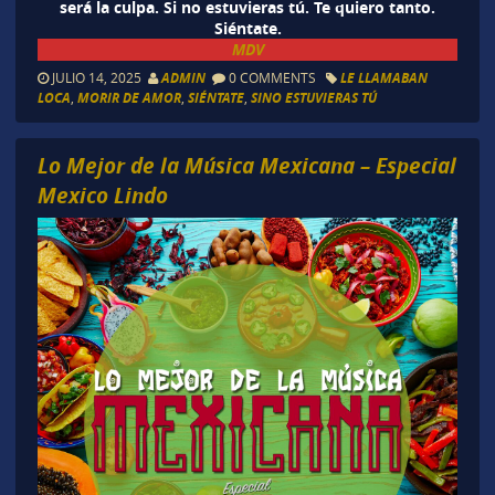
será la culpa. Si no estuvieras tú. Te quiero tanto.
Siéntate.
MDV
JULIO 14, 2025
ADMIN
0 COMMENTS
LE LLAMABAN
LOCA
,
MORIR DE AMOR
,
SIÉNTATE
,
SINO ESTUVIERAS TÚ
Lo Mejor de la Música Mexicana – Especial
Mexico Lindo