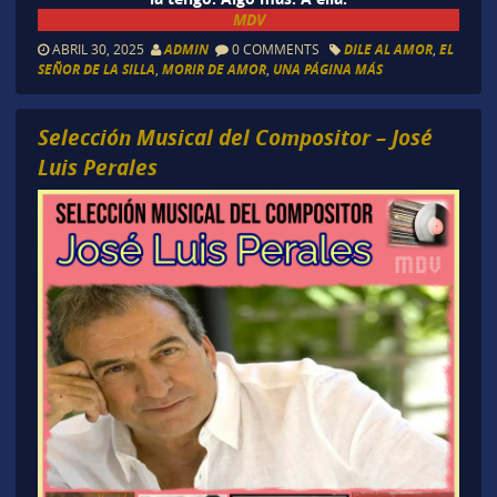
MDV
ABRIL 30, 2025
ADMIN
0 COMMENTS
DILE AL AMOR
,
EL
SEÑOR DE LA SILLA
,
MORIR DE AMOR
,
UNA PÁGINA MÁS
Selección Musical del Compositor – José
Luis Perales