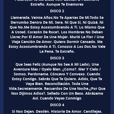
Extraño. Aunque Te Enamores
DISCO 2
Llamarada. Veinte Años.No Te Apartes De Mi.Todo Se
Derrumbo Dentro De Mi. Sera. Ni Que Si, Ni Quizá, Ni
Que No.Me Estoy Acostumbrando A Ti. Lo Mismo Que
A Usted. Corazón De Roca1. Los Hombres No Deben
Llorar,Por El Amor De Una Mujer. Murió La Flor / Una
Vieja Canción De Amor. Quiero Dormir Cansado. Me
Estoy Acostumbrando A Ti. Conozco A Los Dos.No Vale
La Pena. Te Extraño.
DISCO 3
Que Seas Feliz (Aunque No Sea A Mi Lado). Una
Aventura Mas / Oyelo Bien. ¿Como?. Mar Y Cielo /
Somos. Perdoname. Cóncavo Y Convexo. Cuando
Estoy Contigo. Sabrás Que Te Quiero. Adiós, Que Te
Vaya Bien. Reconciliación. Toda Una
Vida.Secretamente. Recuerdos De Una Noche.¿Por Que
Nos Dijimos Adios?. Sellado Con Un Beso. Abrázame
Así. Cuando Vayas Conmigo
DISCO 4
Si Nos Dejan. Desdén. Historia De Amor. Candilejas.