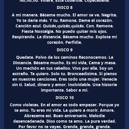
No,no,no. Volare, Esta cobardia. Copacabana.
DISCO 8
A mi manera. Bésame mucho. El amor se va. Negrita.
Yo te daria más. Y tu. Ramona. Dame el corazón.
Canción azul. Quizás,quizás,quizás. Con. Ramona.
Fiesta Nostalgia. No puedo quitar mis ojos.
Respirando. La distancia. Bésame mucho. Explota mi
corazón. Perfidia.
DISCO 9
Quedate. Polvo de los caminos Reconocemos. La
Distancia. Bésame mucho. Es mi vida, Cama y mesa.
Un mechón en tus cabellos. Vivo por ella. Soy un
extraño. Te quiero. Solo tu. Bronceadisima. Si pienso
en nuestras canciones. Eres todo una mujer. Venecia
sin ti. Salud, dinero y amor. Inolvidable. Una historia
importante. Sabor a mi.
DISCO 10
Como violetas. En el amor es todo empezar. Porque yo
te amo. Tu eres mi vida. La quiero a morir. Amore.
Abrazame asi. Buen aniversario. Melodia
desencadenada. Dios como te amo. La pura verdad.
Por favor no te vayas. Grande, grande, grande.