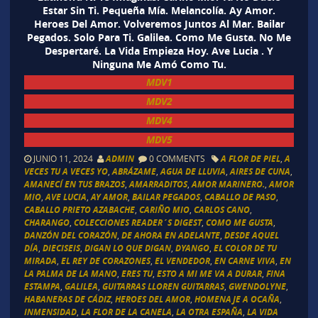
Estar Sin Ti. Pequeña Mía. Melancolía. Ay Amor.
Heroes Del Amor. Volveremos Juntos Al Mar. Bailar
Pegados. Solo Para Ti. Galilea. Como Me Gusta. No Me
Despertaré. La Vida Empieza Hoy. Ave Lucia . Y
Ninguna Me Amó Como Tu.
MDV1
MDV2
MDV4
MDV5
JUNIO 11, 2024
ADMIN
0 COMMENTS
A FLOR DE PIEL
,
A
VECES TU A VECES YO
,
ABRÁZAME
,
AGUA DE LLUVIA
,
AIRES DE CUNA
,
AMANECÍ EN TUS BRAZOS
,
AMARRADITOS
,
AMOR MARINERO.
,
AMOR
MIO
,
AVE LUCIA
,
AY AMOR
,
BAILAR PEGADOS
,
CABALLO DE PASO
,
CABALLO PRIETO AZABACHE
,
CARIÑO MIO
,
CARLOS CANO
,
CHARANGO
,
COLECCIONES READER´S DIGEST
,
COMO ME GUSTA
,
DANZÓN DEL CORAZÓN
,
DE AHORA EN ADELANTE
,
DESDE AQUEL
DÍA
,
DIECISEIS
,
DIGAN LO QUE DIGAN
,
DYANGO
,
EL COLOR DE TU
MIRADA
,
EL REY DE CORAZONES
,
EL VENDEDOR
,
EN CARNE VIVA
,
EN
LA PALMA DE LA MANO
,
ERES TU
,
ESTO A MI ME VA A DURAR
,
FINA
ESTAMPA
,
GALILEA
,
GUITARRAS LLOREN GUITARRAS
,
GWENDOLYNE
,
HABANERAS DE CÁDIZ
,
HEROES DEL AMOR
,
HOMENAJE A OCAÑA
,
INMENSIDAD
,
LA FLOR DE LA CANELA
,
LA OTRA ESPAÑA
,
LA VIDA