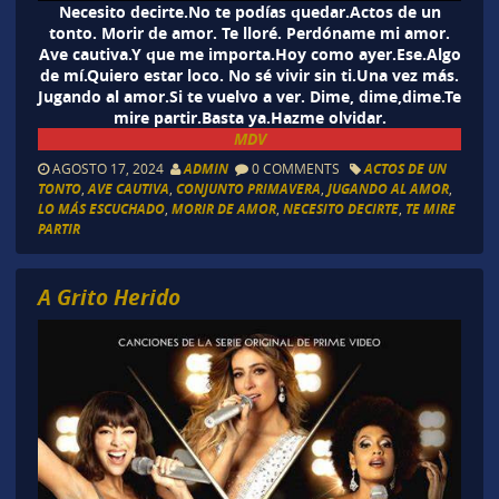
Necesito decirte.No te podías quedar.Actos de un
tonto. Morir de amor. Te lloré. Perdóname mi amor.
Ave cautiva.Y que me importa.Hoy como ayer.Ese.Algo
de mí.Quiero estar loco. No sé vivir sin ti.Una vez más.
Jugando al amor.Si te vuelvo a ver. Dime, dime,dime.Te
mire partir.Basta ya.Hazme olvidar.
MDV
AGOSTO 17, 2024
ADMIN
0 COMMENTS
ACTOS DE UN
TONTO
,
AVE CAUTIVA
,
CONJUNTO PRIMAVERA
,
JUGANDO AL AMOR
,
LO MÁS ESCUCHADO
,
MORIR DE AMOR
,
NECESITO DECIRTE
,
TE MIRE
PARTIR
A Grito Herido