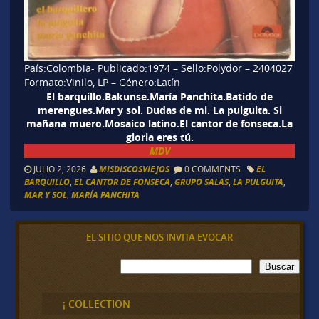
País:Colombia- Publicado:1974 – Sello:Polydor – 2404027
Formato:Vinilo, LP – Género:Latín
El barquillo.Bakunse.María Panchita.Batido de
merengues.Mar y sol. Dudas de mi. La pulguita. Si
mañana muero.Mosaico latino.El cantor de fonseca.La
gloria eres tú.
MDV
JULIO 2, 2026
MISDISCOSVIEJOS
0 COMMENTS
EL
BARQUILLO
,
EL CANTOR DE FONSECA
,
GRUPO SALAS
,
LA PULGUITA
,
MAR Y SOL
,
MARÍA PANCHITA
EL SITIO QUE NOS INVITA EVOCAR
B
Buscar
u
s
c
¡ COLLECTION
a