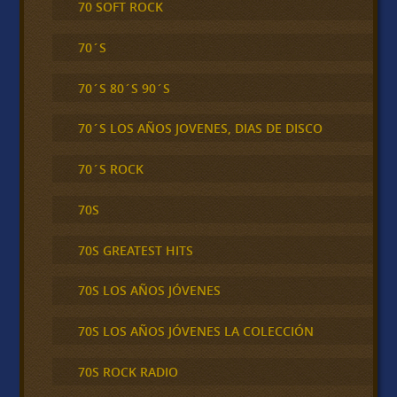
70 SOFT ROCK
70´S
70´S 80´S 90´S
70´S LOS AÑOS JOVENES, DIAS DE DISCO
70´S ROCK
70S
70S GREATEST HITS
70S LOS AÑOS JÓVENES
70S LOS AÑOS JÓVENES LA COLECCIÓN
70S ROCK RADIO