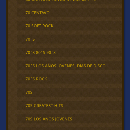
70 CENTAVO
70 SOFT ROCK
70´S
70´S 80´S 90´S
70´S LOS AÑOS JOVENES, DIAS DE DISCO
70´S ROCK
70S
70S GREATEST HITS
70S LOS AÑOS JÓVENES