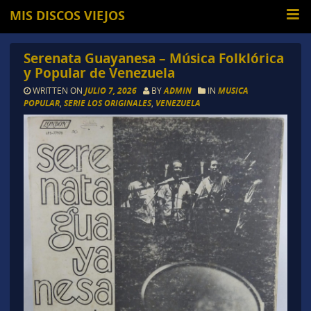
MIS DISCOS VIEJOS
Serenata Guayanesa – Música Folklórica
y Popular de Venezuela
WRITTEN ON
JULIO 7, 2026
BY
ADMIN
IN
MUSICA
POPULAR
,
SERIE LOS ORIGINALES
,
VENEZUELA