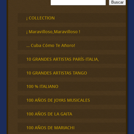
B
Buscar
u
s
c
¡ COLLECTION
a
r
¡ Maravilloso,Maravilloso !
… Cuba Cómo Te Añoro!
10 GRANDES ARTISTAS PARÍS-ITALIA,
10 GRANDES ARTISTAS TANGO
100 % ITALIANO
100 AÑOS DE JOYAS MUSICALES
100 AÑOS DE LA GAITA
100 AÑOS DE MARIACHI