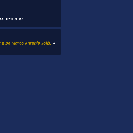
 comentario.
ma De Marco Antonio Solís.
»