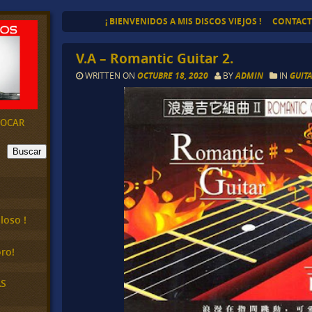
¡ BIENVENIDOS A MIS DISCOS VIEJOS !
CONTAC
V.A – Romantic Guitar 2.
WRITTEN ON
OCTUBRE 18, 2020
BY
ADMIN
IN
GUIT
EVOCAR
Buscar
loso !
ro!
AS