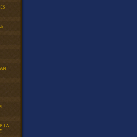
DES
AS
RAN
E
EL
E LA
E