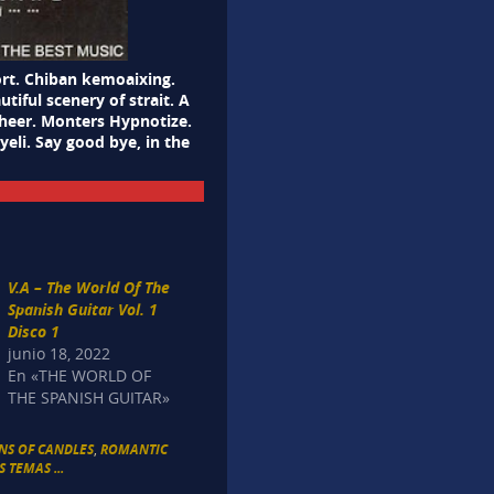
ort. Chiban kemoaixing.
utiful scenery of strait. A
Cheer. Monters Hypnotize.
yeli. Say good bye, in the
V.A – The World Of The
Spanish Guitar Vol. 1
Disco 1
junio 18, 2022
En «THE WORLD OF
THE SPANISH GUITAR»
NS OF CANDLES
,
ROMANTIC
 TEMAS ...