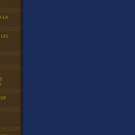
A LA
 LES
S
S
POP