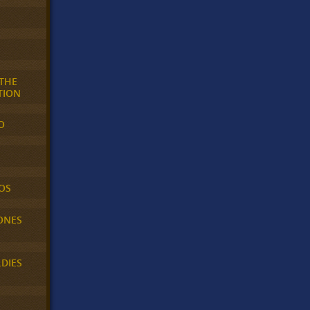
 THE
TION
O
OS
ONES
LDIES