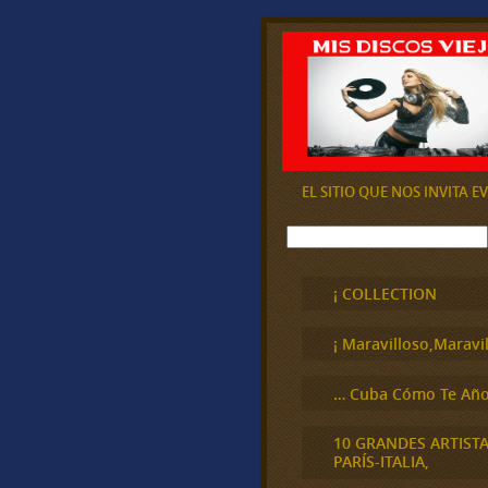
EL SITIO QUE NOS INVITA 
B
u
s
c
¡ COLLECTION
a
r
¡ Maravilloso,Maravil
… Cuba Cómo Te Año
10 GRANDES ARTIST
PARÍS-ITALIA,