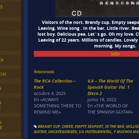
AS
Visitors of the nort. Brandy cup. Empty seap
Leaving. Wine song . In the bar. Little river. Bea
lost boy. Delicious pea. Let´s go. Oh my love. 
Leaving of 22 years. Millions of candles. Lovely 
morning. My songs.
MDV
TA
Relacionado
CHI
The RCA Collection –
V.A – The World Of The
Rock
Spanish Guitar Vol. 1
A
octubre 4, 2025
Disco 2
En «ALWAYS
junio 18, 2022
A
SOMETHING THERE TO
En «THE WORLD OF
E
REMIND ME»
THE SPANISH GUITAR»
A
BRANDY CUP
,
CHEER
,
EMPTY SEAPORT
,
IN THE BAR
,
MILLIO
E
GUITAR
,
UNCATEGORIZED
,
V.A INSTRUMENTAL
,
Y MUCHOS MÁS