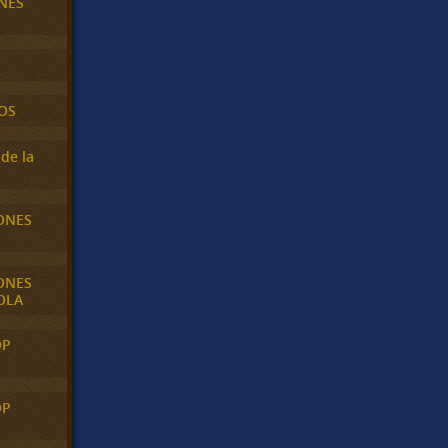
NES
OS
de la
ONES
ONES
OLA
OP
OP