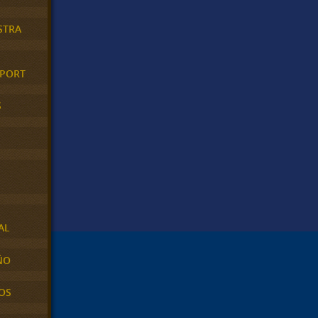
STRA
XPORT
S
AL
ÑO
OS