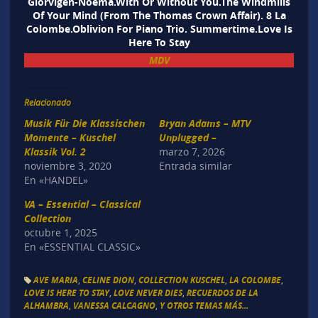
Glorvigen-Noema.With Or Without You.The Windmills
Of Your Mind (From The Thomas Crown Affair). 8 La
Colombe.Oblivion For Piano Trio. Summertime.Love Is
Here To Stay
MDV
Relacionado
Musik Für Die Klassischen
Bryan Adams – MTV
Momente – Kuschel
Unplugged –
Klassik Vol. 2
marzo 7, 2026
noviembre 3, 2020
Entrada similar
En «HANDEL»
VA – Essential – Classical
Collection
octubre 1, 2025
En «ESSENTIAL CLASSIC»
AVE MARIA
,
CELINE DION
,
COLLECTION KUSCHEL
,
LA COLOMBE
,
LOVE IS HERE TO STAY
,
LOVE NEVER DIES
,
RECUERDOS DE LA
ALHAMBRA
,
VANESSA CALCAGNO
,
Y OTROS TEMAS MÁS...