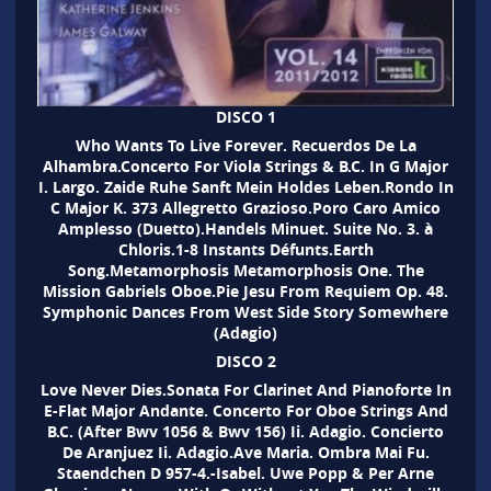
DISCO 1
Who Wants To Live Forever. Recuerdos De La
Alhambra.Concerto For Viola Strings & B.C. In G Major
I. Largo. Zaide Ruhe Sanft Mein Holdes Leben.Rondo In
C Major K. 373 Allegretto Grazioso.Poro Caro Amico
Amplesso (Duetto).Handels Minuet. Suite No. 3. à
Chloris.1-8 Instants Défunts.Earth
Song.Metamorphosis Metamorphosis One. The
Mission Gabriels Oboe.Pie Jesu From Requiem Op. 48.
Symphonic Dances From West Side Story Somewhere
(Adagio)
DISCO 2
Love Never Dies.Sonata For Clarinet And Pianoforte In
E-Flat Major Andante. Concerto For Oboe Strings And
B.C. (After Bwv 1056 & Bwv 156) Ii. Adagio. Concierto
De Aranjuez Ii. Adagio.Ave Maria. Ombra Mai Fu.
Staendchen D 957-4.-Isabel. Uwe Popp & Per Arne