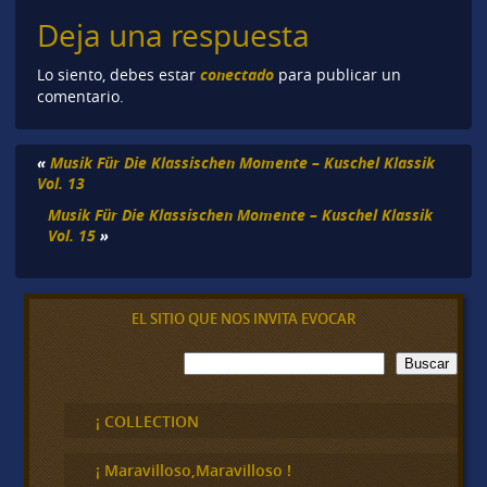
Deja una respuesta
conectado
Lo siento, debes estar
para publicar un
comentario.
«
Musik Für Die Klassischen Momente – Kuschel Klassik
Vol. 13
Musik Für Die Klassischen Momente – Kuschel Klassik
Vol. 15
»
EL SITIO QUE NOS INVITA EVOCAR
B
Buscar
u
s
c
¡ COLLECTION
a
r
¡ Maravilloso,Maravilloso !