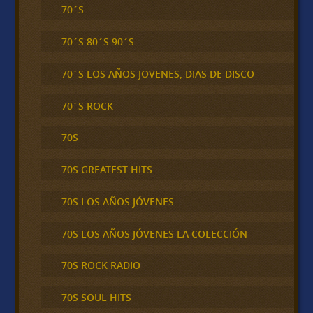
70´S
70´S 80´S 90´S
70´S LOS AÑOS JOVENES, DIAS DE DISCO
70´S ROCK
70S
70S GREATEST HITS
70S LOS AÑOS JÓVENES
70S LOS AÑOS JÓVENES LA COLECCIÓN
70S ROCK RADIO
70S SOUL HITS