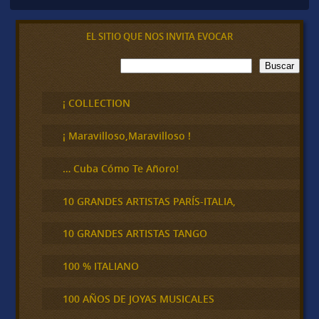
EL SITIO QUE NOS INVITA EVOCAR
B
Buscar
u
s
c
¡ COLLECTION
a
r
¡ Maravilloso,Maravilloso !
… Cuba Cómo Te Añoro!
10 GRANDES ARTISTAS PARÍS-ITALIA,
10 GRANDES ARTISTAS TANGO
100 % ITALIANO
100 AÑOS DE JOYAS MUSICALES