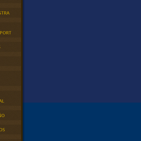
STRA
XPORT
S
AL
ÑO
OS