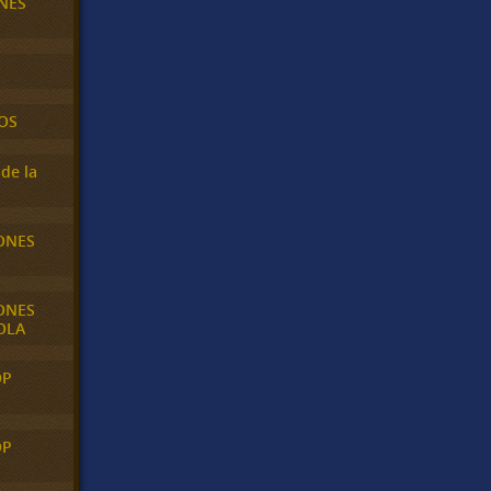
NES
OS
de la
ONES
ONES
OLA
OP
OP