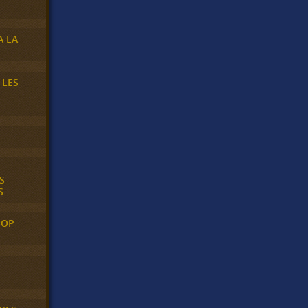
A LA
 LES
S
S
POP