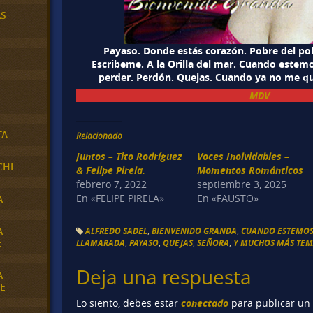
AS
Payaso. Donde estás corazón. Pobre del po
Escribeme. A la Orilla del mar. Cuando estem
perder. Perdón. Quejas. Cuando ya no me qui
MDV
TA
Relacionado
Juntos – Tito Rodríguez
Voces Inolvidables –
CHI
& Felipe Pirela.
Momentos Románticos
febrero 7, 2022
septiembre 3, 2025
En «FELIPE PIRELA»
En «FAUSTO»
A
A
ALFREDO SADEL
,
BIENVENIDO GRANDA
,
CUANDO ESTEMOS
E
LLAMARADA
,
PAYASO
,
QUEJAS
,
SEÑORA
,
Y MUCHOS MÁS TEMA
Deja una respuesta
A
E
conectado
Lo siento, debes estar
para publicar un