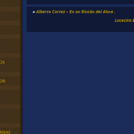
«
Alberto Cortez – En un Rincón del Alma .
Lucecita 
OS
MOR
BANAS