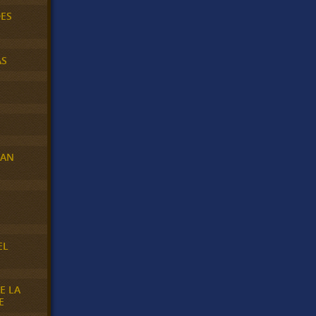
DES
AS
RAN
E
EL
E LA
E