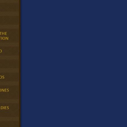
 THE
TION
O
OS
ONES
LDIES