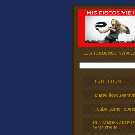
EL SITIO QUE NOS INVITA 
B
u
s
c
¡ COLLECTION
a
r
¡ Maravilloso,Maravil
… Cuba Cómo Te Año
10 GRANDES ARTIST
PARÍS-ITALIA,