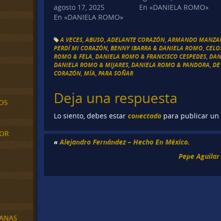
agosto 17, 2025
En «DANIELA ROMO»
En «DANIELA ROMO»
A VECES
,
ABUSO
,
ADELANTE CORAZÓN
,
ARMANDO MANZAN
PERDÍ MI CORAZÓN
,
BENNY IBARRA & DANIELA ROMO
,
CELO
ROMO & FELA
,
DANIELA ROMO & FRANCISCO CESPEDES
,
DAN
DANIELA ROMO & MIJARES
,
DANIELA ROMO & PANDORA
,
DE
CORAZÓN
,
MÍA
,
PARA SOÑAR
Deja una respuesta
OS
conectado
Lo siento, debes estar
para publicar un
MOR
«
Alejandro Fernández – Hecho En México.
Pepe Aguilar
BANAS