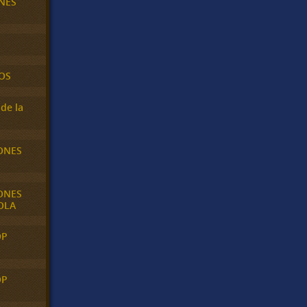
NES
OS
de la
ONES
ONES
OLA
OP
OP