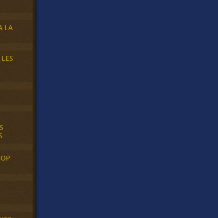
A LA
 LES
S
S
POP