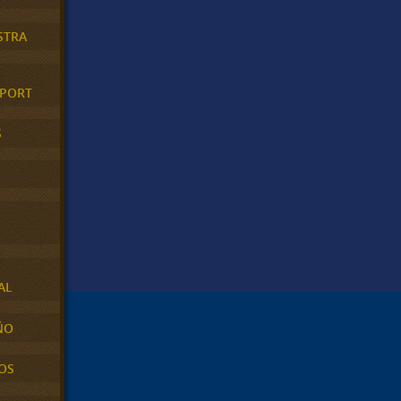
STRA
XPORT
S
AL
ÑO
OS