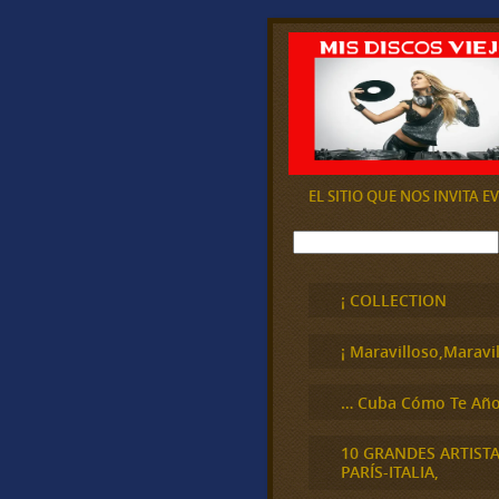
EL SITIO QUE NOS INVITA 
B
u
s
c
¡ COLLECTION
a
r
¡ Maravilloso,Maravil
… Cuba Cómo Te Año
10 GRANDES ARTIST
PARÍS-ITALIA,