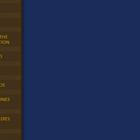
 THE
TION
O
OS
ONES
LDIES