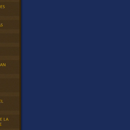
DES
AS
RAN
E
EL
E LA
E