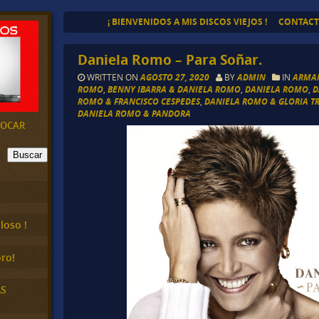
¡ BIENVENIDOS A MIS DISCOS VIEJOS !
CONTAC
Daniela Romo – Para Soñar.
WRITTEN ON
AGOSTO 27, 2020
BY
ADMIN
IN
ARMA
ROMO
,
BENNY IBARRA & DANIELA ROMO
,
DANIELA ROMO
,
D
ROMO & FRANCISCO CESPEDES
,
DANIELA ROMO & GLORIA TR
DANIELA ROMO & PANDORA
EVOCAR
Buscar
loso !
ro!
AS