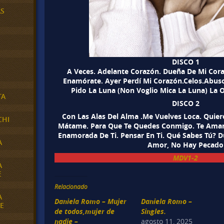
AS
DISCO 1
A Veces. Adelante Corazón. Dueña De Mi Cora
Enamórate. Ayer Perdí Mi Corazón.Celos.Abuso
Pido La Luna (Non Voglio Mica La Luna) La 
TA
DISCO 2
Con Las Alas Del Alma .Me Vuelves Loca. Quie
CHI
Mátame. Para Que Te Quedes Conmigo. Te Amaré
Enamorada De Ti. Pensar En Ti. Qué Sabes Tú? D
A
Amor, No Hay Pecado
MDV1-2
A
E
Relacionado
A
Daniela Romo – Mujer
Daniela Romo –
E
de todos,mujer de
Singles.
nadie –
agosto 11, 2025