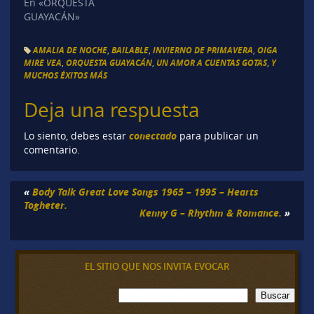
En «ORQUESTA
GUAYACÁN»
AMALIA DE NOCHE
,
BAILABLE
,
INVIERNO DE PRIMAVERA
,
OIGA
MIRE VEA
,
ORQUESTA GUAYACÁN
,
UN AMOR A CUENTAS GOTAS
,
Y
MUCHOS ÉXITOS MÁS
Deja una respuesta
conectado
Lo siento, debes estar
para publicar un
comentario.
«
Body Talk Great Love Songs 1965 – 1995 – Hearts
Togheter.
Kenny G – Rhythm & Romance.
»
EL SITIO QUE NOS INVITA EVOCAR
B
Buscar
u