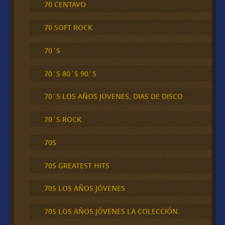
70 CENTAVO
70 SOFT ROCK
70´S
70´S 80´S 90´S
70´S LOS AÑOS JOVENES, DIAS DE DISCO
70´S ROCK
70S
70S GREATEST HITS
70S LOS AÑOS JÓVENES
70S LOS AÑOS JÓVENES LA COLECCIÓN