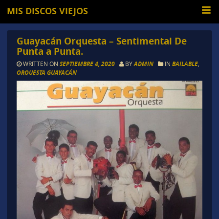
MIS DISCOS VIEJOS
Guayacán Orquesta – Sentimental De
Punta a Punta.
WRITTEN ON
SEPTIEMBRE 4, 2020
BY
ADMIN
IN
BAILABLE
,
ORQUESTA GUAYACÁN