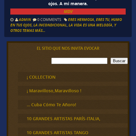
ojos. A mi manera.
MDV
ADMIN
0 COMMENTS
ERES HERMOSA
,
ERES TU
,
HUMO
EN TUS OJOS
,
LA INCONDICIONAL
,
LA VIDA ES UNA MELODÍA
,
Y
OTROS TEMAS MÁS...
EL SITIO QUE NOS INVITA EVOCAR
B
Buscar
u
s
c
¡ COLLECTION
a
r
¡ Maravilloso,Maravilloso !
… Cuba Cómo Te Añoro!
10 GRANDES ARTISTAS PARÍS-ITALIA,
10 GRANDES ARTISTAS TANGO