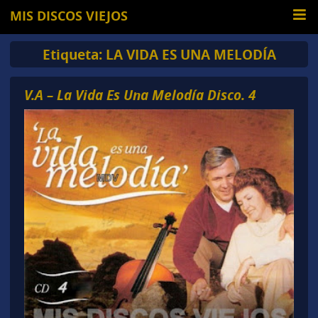
MIS DISCOS VIEJOS
Etiqueta:
LA VIDA ES UNA MELODÍA
V.A – La Vida Es Una Melodía Disco. 4