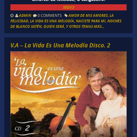
MDV3
ADMIN
0 COMMENTS
AMOR DE MIS AMORES
,
LA
FELICIDAD
,
LA VIDA ES UNA MELODÍA
,
NACISTE PARA MI
,
NOCHES
DE BLANCO SATÉN
,
QUIEN SERÁ
,
Y OTROS TEMAS MÁS...
V.A – La Vida Es Una Melodía Disco. 2