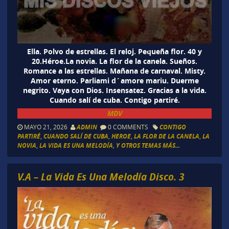
Ella. Polvo de estrellas. El reloj. Pequeña flor. 40 y
20.Héroe.La novia. La flor de la canela. Sueños.
Romance a las estrellas. Mañana de carnaval. Misty.
Amor eterno. Parliami d´amore mariu. Duerme
negrito. Vaya con Dios. Insensatez. Gracias a la vida.
Cuando salí de cuba. Contigo partiré.
MDV
MAYO 21, 2026
ADMIN
0 COMMENTS
CONTIGO
PARTIRÉ
,
CUANDO SALÍ DE CUBA
,
HEROE
,
LA FLOR DE LA CANELA
,
LA
NOVIA
,
LA VIDA ES UNA MELODÍA
,
Y OTROS TEMAS MÁS...
V.A – La Vida Es Una Melodía Disco. 3