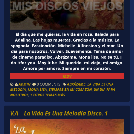
El dia que me quieras. la vida en rosa. Balada para
Adelina. Las hojas muertas. Gracias a la música. La
spagnola. Fascinación. Michelle. Alfonsina y el mar. Un
dia para nosotros. Volver. Suavemente. Tema de amor
de cinema paradiso. Abrázame. Mona lisa. No se tú. I
do itfor you. May it be. Mi querido. mi viejo, mi amigo.
Amore per amore. Siempre en mi corazón.
MDV
ADMIN
0 COMMENTS
ABRÁZAME
,
LA VIDA ES UNA
MELODÍA
,
MONA LISA
,
SIEMPRE EN MI CORAZÓN
,
UN DIA PARA
NOSOTROS
,
Y OTROS TEMAS MÁS...
V.A – La Vida Es Una Melodía Disco. 1