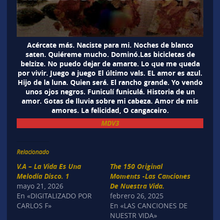
Acércate más. Naciste para mi. Noches de blanco
saten. Quiéreme mucho. Dominó.Las bicicletas de
belzize. No puedo dejar de amarte. Lo que me queda
por vivir. Juego a juego El último vals. EL amor es azul.
Hijo de la luna. Quien será. El rancho grande. Yo vendo
unos ojos negros. Funiculí funiculá. Historia de un
amor. Gotas de lluvia sobre mi cabeza. Amor de mis
amores. La felicidad, O cangaceiro.
MDV3
Relacionado
V.A – La Vida Es Una
The 150 Original
Melodía Disco. 1
Moments -Las Canciones
mayo 21, 2026
De Nuestra Vida.
En «DIGITALIZADO POR
febrero 26, 2025
CARLOS F»
En «LAS CANCIONES DE
NUESTR VIDA»