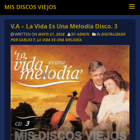
MIS DISCOS VIEJOS
V.A – La Vida Es Una Melodía Disco. 3
WRITTEN ON
MAYO 21, 2026
BY
ADMIN
IN
DIGITALIZADO
POR CARLOS F
,
LA VIDA ES UNA MELODÍA