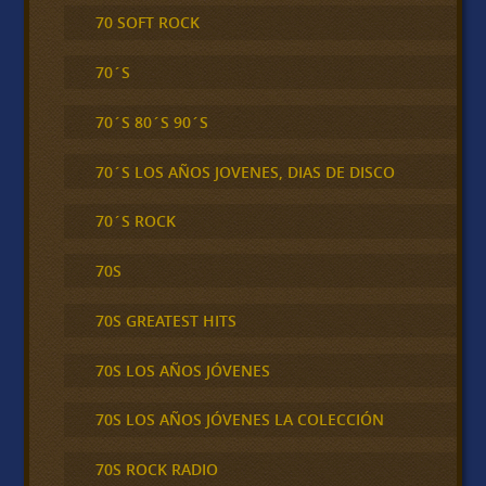
70 SOFT ROCK
70´S
70´S 80´S 90´S
70´S LOS AÑOS JOVENES, DIAS DE DISCO
70´S ROCK
70S
70S GREATEST HITS
70S LOS AÑOS JÓVENES
70S LOS AÑOS JÓVENES LA COLECCIÓN
70S ROCK RADIO