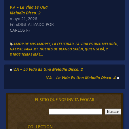
V.A – La Vida Es Una
Melodía Disco. 2
mayo 21, 2026
En «DIGITALIZADO POR
CARLOS F»
AMOR DE MIS AMORES
,
LA FELICIDAD
,
LA VIDA ES UNA MELODÍA
,
NACISTE PARA MI
,
NOCHES DE BLANCO SATÉN
,
QUIEN SERÁ
,
Y
OTROS TEMAS MÁS...
«
V.A – La Vida Es Una Melodía Disco. 2
V.A – La Vida Es Una Melodía Disco. 4
»
EL SITIO QUE NOS INVITA EVOCAR
B
Buscar
u
s
c
¡ COLLECTION
a