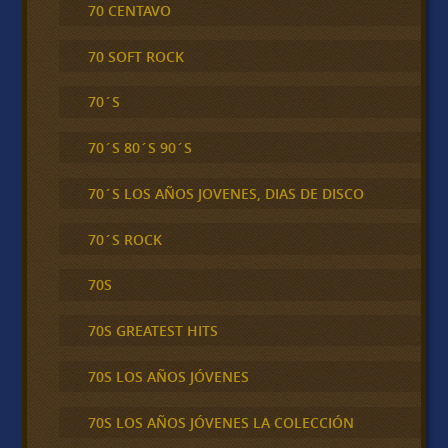
70 CENTAVO
70 SOFT ROCK
70´S
70´S 80´S 90´S
70´S LOS AÑOS JOVENES, DIAS DE DISCO
70´S ROCK
70S
70S GREATEST HITS
70S LOS AÑOS JÓVENES
70S LOS AÑOS JÓVENES LA COLECCIÓN