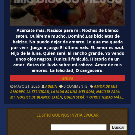
Acércate más. Naciste para mi. Noches de blanco
saten. Quiéreme mucho. Dominó.Las bicicletas de
belzize. No puedo dejar de amarte. Lo que me queda
por vivir. Juego a juego El último vals. EL amor es azul.
Hijo de la luna. Quien será. El rancho grande. Yo vendo
unos ojos negros. Funiculí funiculá. Historia de un
amor. Gotas de lluvia sobre mi cabeza. Amor de mis
amores. La felicidad, O cangaceiro.
MDV3
MAYO 21, 2026
ADMIN
0 COMMENTS
AMOR DE MIS
AMORES
,
LA FELICIDAD
,
LA VIDA ES UNA MELODÍA
,
NACISTE PARA
MI
,
NOCHES DE BLANCO SATÉN
,
QUIEN SERÁ
,
Y OTROS TEMAS MÁS...
EL SITIO QUE NOS INVITA EVOCAR
B
Buscar
u