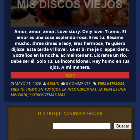
Amor, amor, amor. Love story. Only love. Ti amo. El
amor es una cosa esplendorrosa. Eres tu. Bésame
mucho. three times a lady, Eres hermosa, Te quiero
dijiste. Esta tarde vi llover. Le et bi me je t´appartiens.
Extraños en la noche. Et maintenant. Llorame un rio.
Debe ser él. Solo tu. La incondicional. Hay humo en tus
ojos. A mi manera.
MDV
MAYO 21, 2026
ADMIN
0 COMMENTS
ERES HERMOSA
,
ERES TU
,
HUMO EN TUS OJOS
,
LA INCONDICIONAL
,
LA VIDA ES UNA
MELODÍA
,
Y OTROS TEMAS MÁS...
EL SITIO QUE NOS INVITA EVOCAR
B
Buscar
u
s