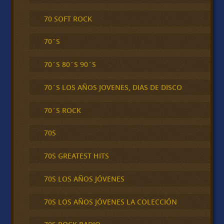
70 SOFT ROCK
70´S
70´S 80´S 90´S
70´S LOS AÑOS JOVENES, DIAS DE DISCO
70´S ROCK
70S
70S GREATEST HITS
70S LOS AÑOS JÓVENES
70S LOS AÑOS JÓVENES LA COLECCIÓN