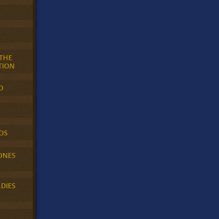
 THE
TION
O
OS
ONES
LDIES