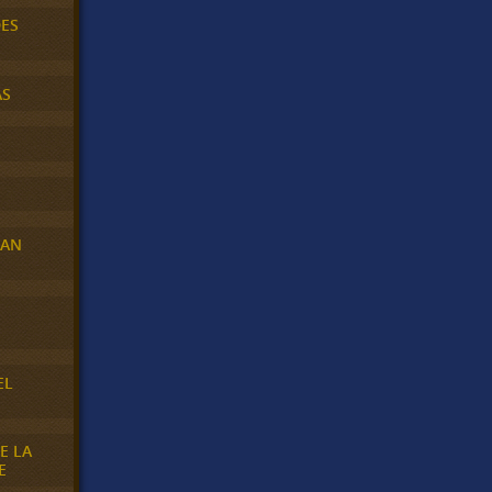
DES
AS
RAN
E
EL
E LA
E