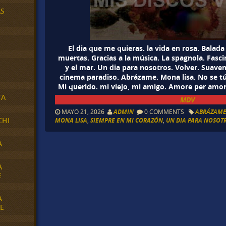
AS
El dia que me quieras. la vida en rosa. Balada
muertas. Gracias a la música. La spagnola. Fasci
y el mar. Un dia para nosotros. Volver. Suav
cinema paradiso. Abrázame. Mona lisa. No se tú. 
Mi querido. mi viejo, mi amigo. Amore per amor
TA
MDV
MAYO 21, 2026
ADMIN
0 COMMENTS
ABRÁZAM
CHI
MONA LISA
,
SIEMPRE EN MI CORAZÓN
,
UN DIA PARA NOSOT
A
A
E
A
E