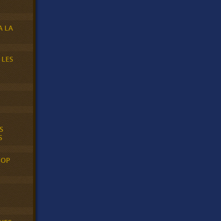
A LA
 LES
S
S
POP