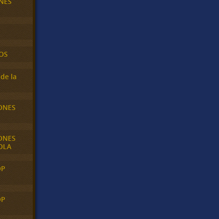
NES
OS
de la
ONES
ONES
OLA
OP
OP