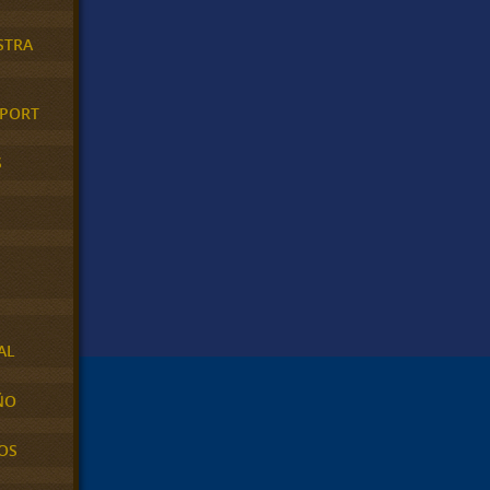
STRA
XPORT
S
AL
ÑO
OS