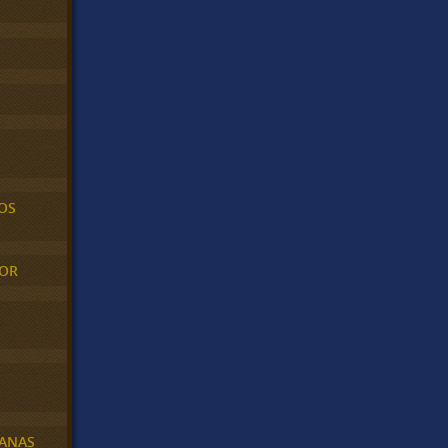
OS
MOR
BANAS