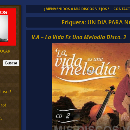
¡ BIENVENIDOS A MIS DISCOS VIEJOS !
CONTAC
Etiqueta:
UN DIA PARA 
V.A – La Vida Es Una Melodía Disco. 2
EVOCAR
Buscar
loso !
ro!
AS