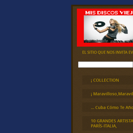
EL SITIO QUE NOS INVITA 
B
u
s
c
¡ COLLECTION
a
r
¡ Maravilloso,Maravil
… Cuba Cómo Te Año
10 GRANDES ARTIST
PARÍS-ITALIA,