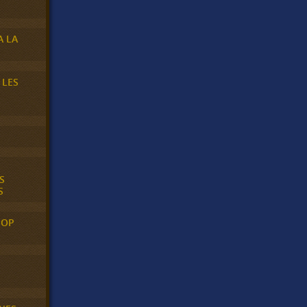
A LA
 LES
S
S
POP