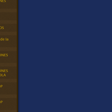
NES
OS
de la
ONES
ONES
OLA
OP
OP