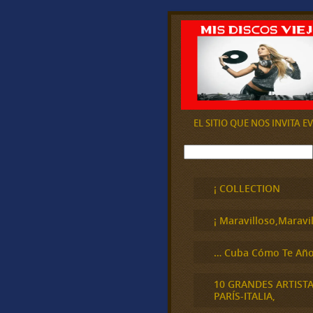
EL SITIO QUE NOS INVITA 
B
u
s
c
¡ COLLECTION
a
r
¡ Maravilloso,Maravil
… Cuba Cómo Te Año
10 GRANDES ARTIST
PARÍS-ITALIA,