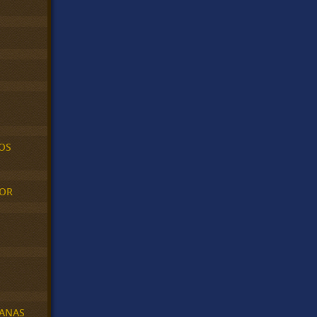
OS
MOR
BANAS