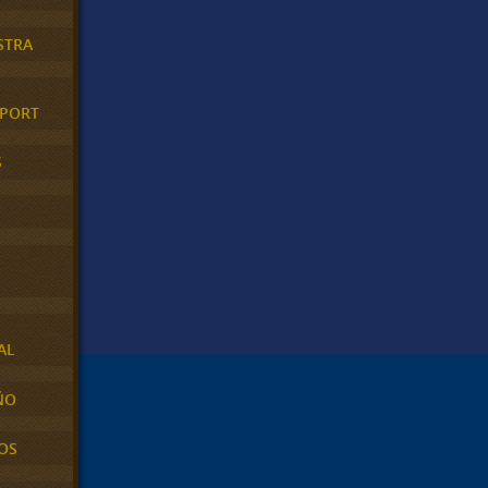
STRA
XPORT
S
AL
ÑO
OS