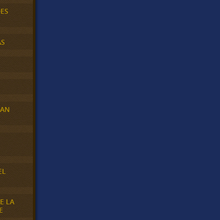
DES
AS
RAN
E
EL
E LA
E