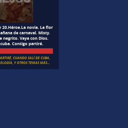
 y 20.Héroe.La novia. La flor
Mañana de carnaval. Misty.
 negrito. Vaya con Dios.
 cuba. Contigo partiré.
ARTIRÉ
,
CUANDO SALÍ DE CUBA
,
MELODÍA
,
Y OTROS TEMAS MÁS...