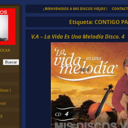
¡ BIENVENIDOS A MIS DISCOS VIEJOS !
CONTAC
Etiqueta:
CONTIGO PA
V.A – La Vida Es Una Melodía Disco. 4
EVOCAR
Buscar
loso !
ro!
AS