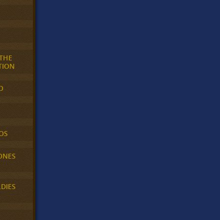
 THE
TION
O
OS
ONES
LDIES