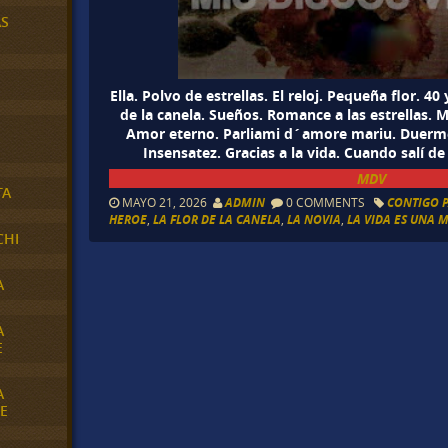
AS
Ella. Polvo de estrellas. El reloj. Pequeña flor. 40
de la canela. Sueños. Romance a las estrellas. 
Amor eterno. Parliami d´amore mariu. Duerme
Insensatez. Gracias a la vida. Cuando salí de
MDV
TA
MAYO 21, 2026
ADMIN
0 COMMENTS
CONTIGO P
HEROE
,
LA FLOR DE LA CANELA
,
LA NOVIA
,
LA VIDA ES UNA 
CHI
A
A
E
A
E