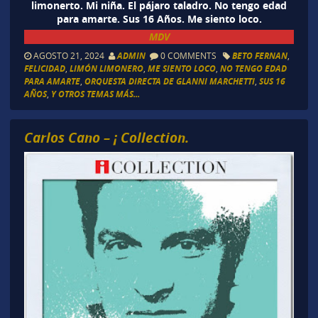
limonerto. Mi niña. El pájaro taladro. No tengo edad
para amarte. Sus 16 Años. Me siento loco.
MDV
AGOSTO 21, 2024
ADMIN
0 COMMENTS
BETO FERNAN
,
FELICIDAD
,
LIMÓN LIMONERO
,
ME SIENTO LOCO
,
NO TENGO EDAD
PARA AMARTE
,
ORQUESTA DIRECTA DE GLANNI MARCHETTI
,
SUS 16
AÑOS
,
Y OTROS TEMAS MÁS...
Carlos Cano – ¡ Collection.