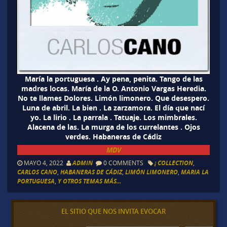
María la portuguesa . Ay pena, penita. Tango de las
madres locas. María de la O. Antonio Vargas Heredia.
No te llames Dolores. Limón limonero. Que desespero.
Luna de abril. La bien . La zarzamora. El día que nací
yo. La lirio . La parrala . Tatuaje. Los mimbrales.
Alacena de las. La murga de los currelantes . Ojos
verdes. Habaneras de Cádiz
MDV
MAYO 4, 2022
ADMIN
0 COMMENTS
¡ COLLECTION
,
CARLOS CANO
,
HABANERAS DE CÁDIZ
,
LIMÓN LIMONERO
,
MARIA LA
PORTUGUESA
,
Y OTROS TEMAS MÁS...
EL SITIO QUE NOS INVITA EVOCAR