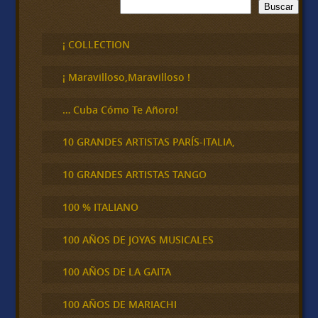
B
Buscar
u
s
c
¡ COLLECTION
a
r
¡ Maravilloso,Maravilloso !
… Cuba Cómo Te Añoro!
10 GRANDES ARTISTAS PARÍS-ITALIA,
10 GRANDES ARTISTAS TANGO
100 % ITALIANO
100 AÑOS DE JOYAS MUSICALES
100 AÑOS DE LA GAITA
100 AÑOS DE MARIACHI