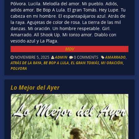
Pólvora. Lucila. Melodía del amor. Mi pueblo. Adiós,
adiós amor. Be Bop A Lula. El gran Tomás. Hey Lupe. Tu
cabeza en mi hombre. El espantapájaros azul. Atrás de
la raya. Agujetas de color de rosa. La tierra de las mil
danzas. Mi oración. Un hombre respetable. Girl.
Amarrado. All Shook Up. Mi tonto amor. Diablo con
vestido azul y La Plaga.
MDV
NOVIEMBRE 5, 2025
ADMIN
0 COMMENTS
AMARRADO
,
ATRÁS DE LA RAYA
,
BE BOP A LULA
,
EL GRAN TOMÁS
,
MI ORACIÓN
,
POLVORA
Lo Mejor del Ayer