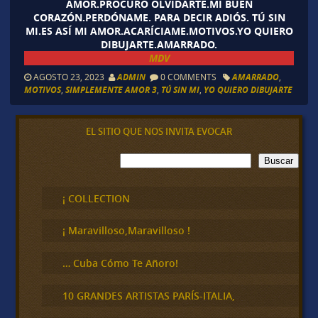
AMOR.PROCURO OLVIDARTE.MI BUEN
CORAZÓN.PERDÓNAME. PARA DECIR ADIÓS. TÚ SIN
MI.ES ASÍ MI AMOR.ACARÍCIAME.MOTIVOS.YO QUIERO
DIBUJARTE.AMARRADO.
MDV
AGOSTO 23, 2023
ADMIN
0 COMMENTS
AMARRADO
,
MOTIVOS
,
SIMPLEMENTE AMOR 3
,
TÚ SIN MI
,
YO QUIERO DIBUJARTE
EL SITIO QUE NOS INVITA EVOCAR
B
Buscar
u
s
c
¡ COLLECTION
a
r
¡ Maravilloso,Maravilloso !
… Cuba Cómo Te Añoro!
10 GRANDES ARTISTAS PARÍS-ITALIA,