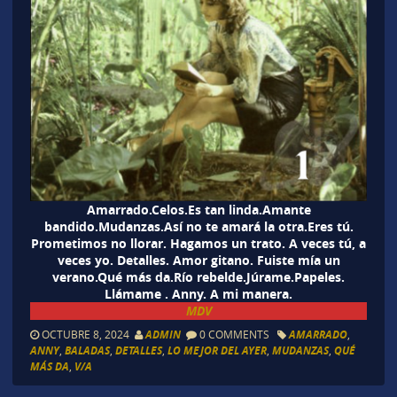
Amarrado.Celos.Es tan linda.Amante
bandido.Mudanzas.Así no te amará la otra.Eres tú.
Prometimos no llorar. Hagamos un trato. A veces tú, a
veces yo. Detalles. Amor gitano. Fuiste mía un
verano.Qué más da.Río rebelde.Júrame.Papeles.
Llámame . Anny. A mi manera.
MDV
OCTUBRE 8, 2024
ADMIN
0 COMMENTS
AMARRADO
,
ANNY
,
BALADAS
,
DETALLES
,
LO MEJOR DEL AYER
,
MUDANZAS
,
QUÉ
MÁS DA
,
V/A