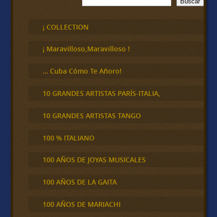
Buscar
u
s
c
¡ COLLECTION
a
r
¡ Maravilloso,Maravilloso !
… Cuba Cómo Te Añoro!
10 GRANDES ARTISTAS PARÍS-ITALIA,
10 GRANDES ARTISTAS TANGO
100 % ITALIANO
100 AÑOS DE JOYAS MUSICALES
100 AÑOS DE LA GAITA
100 AÑOS DE MARIACHI