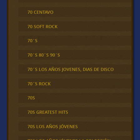
70 CENTAVO
70 SOFT ROCK
70´S
70´S 80´S 90´S
70´S LOS AÑOS JOVENES, DIAS DE DISCO
70´S ROCK
70S
70S GREATEST HITS
70S LOS AÑOS JÓVENES