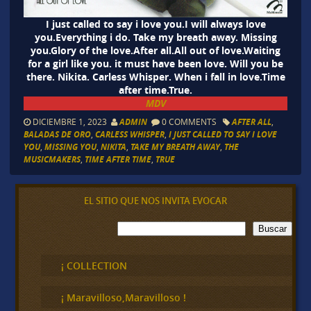
I just called to say i love you.I will always love
you.Everything i do. Take my breath away. Missing
you.Glory of the love.After all.All out of love.Waiting
for a girl like you. it must have been love. Will you be
there. Nikita. Carless Whisper. When i fall in love.Time
after time.True.
MDV
DICIEMBRE 1, 2023
ADMIN
0 COMMENTS
AFTER ALL
,
BALADAS DE ORO
,
CARLESS WHISPER
,
I JUST CALLED TO SAY I LOVE
YOU
,
MISSING YOU
,
NIKITA
,
TAKE MY BREATH AWAY
,
THE
MUSICMAKERS
,
TIME AFTER TIME
,
TRUE
EL SITIO QUE NOS INVITA EVOCAR
B
Buscar
u
s
c
¡ COLLECTION
a
r
¡ Maravilloso,Maravilloso !