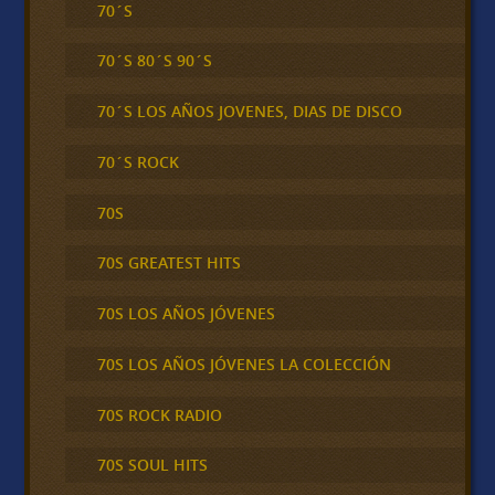
70´S
70´S 80´S 90´S
70´S LOS AÑOS JOVENES, DIAS DE DISCO
70´S ROCK
70S
70S GREATEST HITS
70S LOS AÑOS JÓVENES
70S LOS AÑOS JÓVENES LA COLECCIÓN
70S ROCK RADIO
70S SOUL HITS