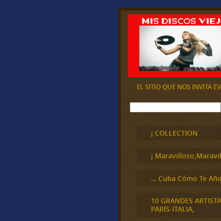
EL SITIO QUE NOS INVITA 
B
u
s
c
¡ COLLECTION
a
r
¡ Maravilloso,Maravil
… Cuba Cómo Te Año
10 GRANDES ARTIST
PARÍS-ITALIA,