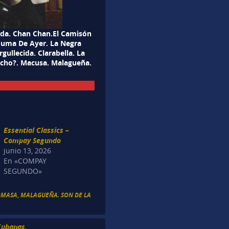
da. Chan Chan.El Camisón
 Juma De Ayer. La Negra
ullecida. Clarabella. La
echo?. Macusa. Malagueña.
Essential Classics –
Compay Segundo
junio 13, 2026
En «COMPAY
SEGUNDO»
OMASA
,
MALAGUEÑA. SON DE LA
Cubanas.