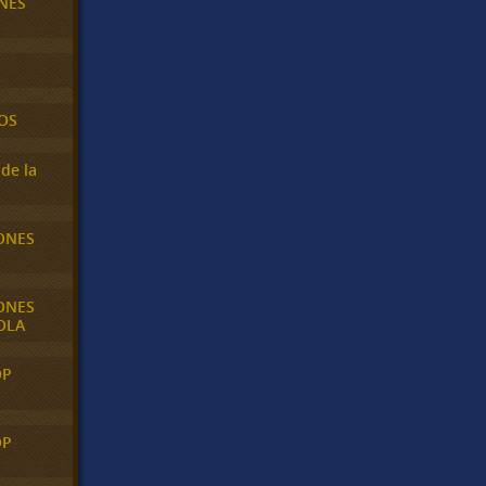
NES
OS
de la
ONES
ONES
OLA
OP
OP