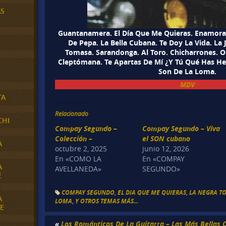
AS
Guantanamera. El Día Que Me Quieras. Enamora
De Pepa. La Bella Cubana. Te Doy La Vida. La
Tomasa. Sarandonga. Al Toro. Chicharrones. Org
Cleptómana. Te Apartas De Mí ¿Y Tú Qué Has H
Son De La Loma.
MDV
TA
Relacionado
CHI
Compay Segundo –
Compay Segundo – Viva
Colección –
el SON cubano
A
octubre 2, 2025
junio 12, 2026
En «COMO LA
En «COMPAY
A
AVELLANEDA»
SEGUNDO»
E
COMPAY SEGUNDO
,
EL DIA QUE ME QUIERAS
,
LA NEGRA T
A
LOMA
,
Y OTROS TEMAS MÁS...
E
«
Los Románticos De La Guitarra – Las Más Bellas 