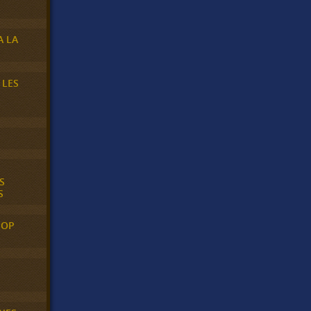
A LA
 LES
S
S
POP