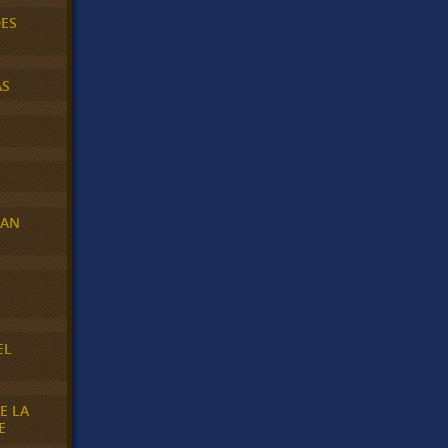
DES
AS
RAN
E
EL
E LA
E