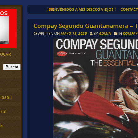
¡ BIENVENIDOS A MIS DISCOS VIEJOS !
CONTAC
Compay Segundo Guantanamera – Th
WRITTEN ON
MAYO 18, 2026
BY
ADMIN
IN
COMPAY
EVOCAR
Buscar
loso !
ro!
AS