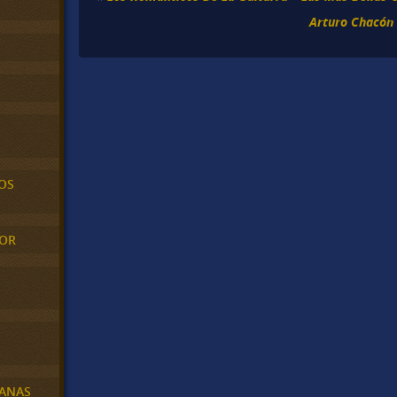
Arturo Chacón 
OS
MOR
BANAS