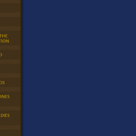
 THE
TION
O
OS
ONES
LDIES