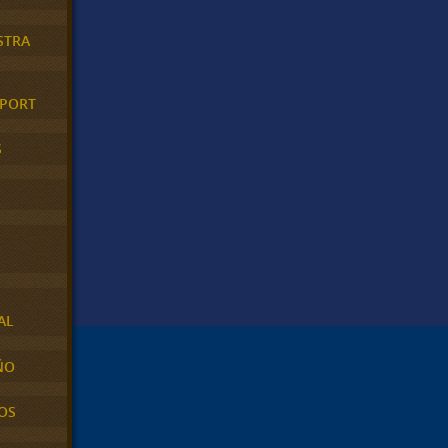
STRA
XPORT
S
AL
ÑO
OS