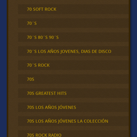
70 SOFT ROCK
70´S
70´S 80´S 90´S
70´S LOS AÑOS JOVENES, DIAS DE DISCO
70´S ROCK
70S
70S GREATEST HITS
70S LOS AÑOS JÓVENES
70S LOS AÑOS JÓVENES LA COLECCIÓN
70S ROCK RADIO