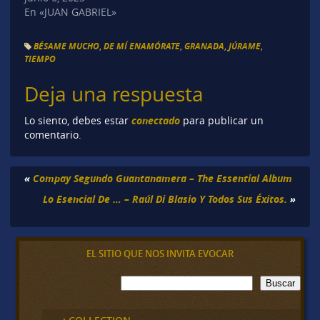
En «JUAN GABRIEL»
BÉSAME MUCHO
,
DE MÍ ENAMÓRATE
,
GRANADA
,
JÚRAME
,
TIEMPO
Deja una respuesta
conectado
Lo siento, debes estar
para publicar un
comentario.
«
Compay Segundo Guantanamera – The Essential Album
Lo Esencial De … – Raúl Di Blasio Y Todos Sus Éxitos.
»
EL SITIO QUE NOS INVITA EVOCAR
B
Buscar
u
s
c