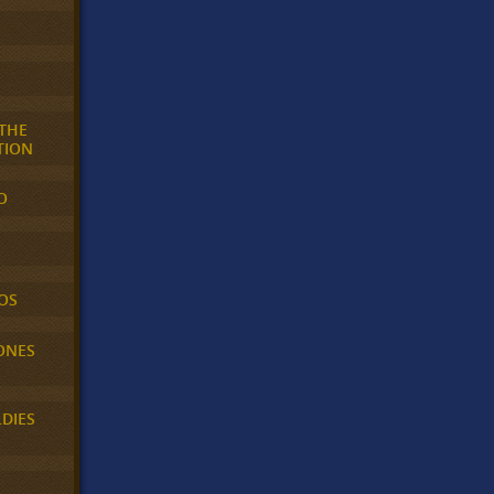
 THE
TION
O
OS
ONES
LDIES