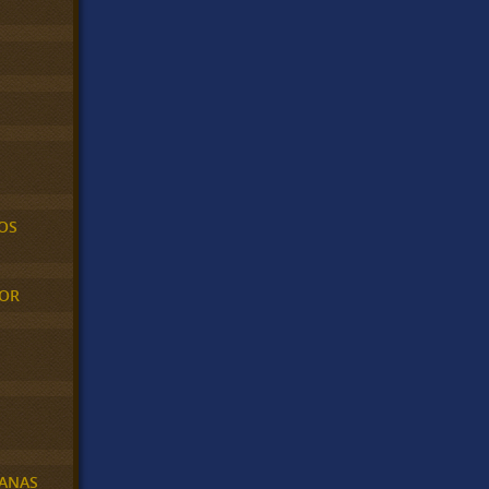
OS
MOR
BANAS