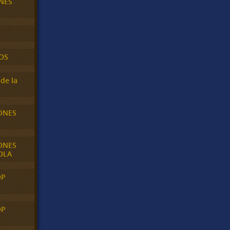
NES
OS
de la
ONES
ONES
OLA
OP
OP