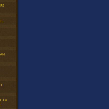
DES
AS
RAN
E
EL
E LA
E