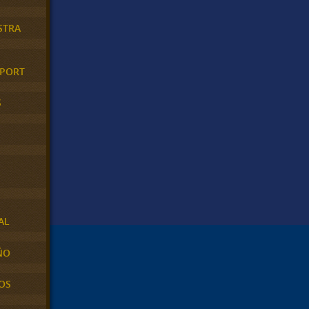
STRA
XPORT
S
AL
ÑO
OS