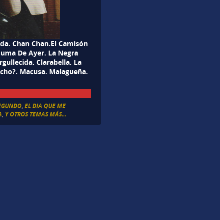
da. Chan Chan.El Camisón
 Juma De Ayer. La Negra
ullecida. Clarabella. La
echo?. Macusa. Malagueña.
EGUNDO
,
EL DIA QUE ME
A
,
Y OTROS TEMAS MÁS...