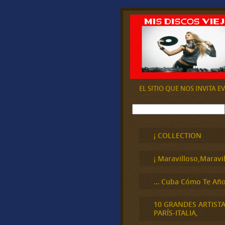
EL SITIO QUE NOS INVITA 
B
u
s
c
¡ COLLECTION
a
r
¡ Maravilloso,Maravil
… Cuba Cómo Te Año
10 GRANDES ARTIST
PARÍS-ITALIA,