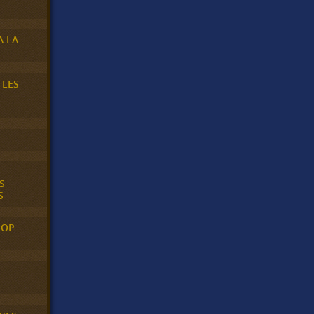
A LA
 LES
S
S
POP