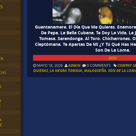
AS
Guantanamera. El Día Que Me Quieras. Enamora
De Pepa. La Bella Cubana. Te Doy La Vida. La
Tomasa. Sarandonga. Al Toro. Chicharrones. Org
Cleptómana. Te Apartas De Mí ¿Y Tú Qué Has H
Son De La Loma.
MDV
TA
MAYO 18, 2026
ADMIN
0 COMMENTS
COMPAY S
QUIERAS
,
LA NEGRA TOMASA
,
MALAGUEÑA. SON DE LA LOM
CHI
A
A
E
A
E