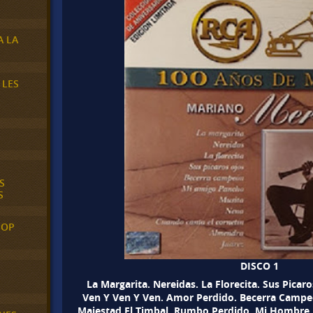
A LA
 LES
S
S
POP
DISCO 1
La Margarita. Nereidas. La Florecita. Sus Picar
Ven Y Ven Y Ven. Amor Perdido. Becerra Campeón
Majestad El Timbal. Rumbo Perdido. Mi Hombre. 