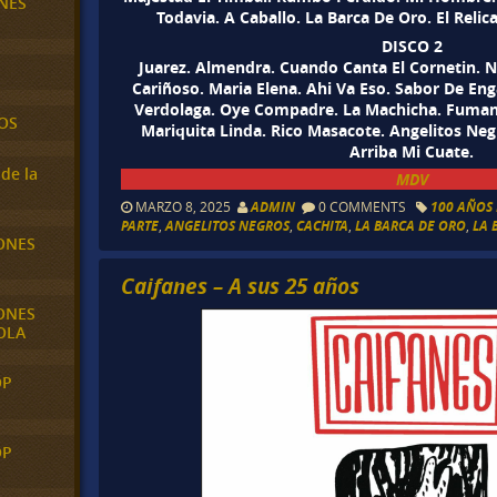
NES
Todavia. A Caballo. La Barca De Oro. El Reli
DISCO 2
Juarez. Almendra. Cuando Canta El Cornetin. Nen
Cariñoso. Maria Elena. Ahi Va Eso. Sabor De En
Verdolaga. Oye Compadre. La Machicha. Fuman
OS
Mariquita Linda. Rico Masacote. Angelitos Neg
Arriba Mi Cuate.
de la
MDV
MARZO 8, 2025
ADMIN
0 COMMENTS
100 AÑOS 
PARTE
,
ANGELITOS NEGROS
,
CACHITA
,
LA BARCA DE ORO
,
LA 
ONES
Caifanes – A sus 25 años
ONES
OLA
OP
OP