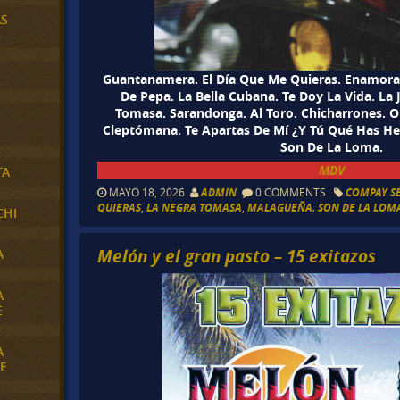
AS
Guantanamera. El Día Que Me Quieras. Enamora
De Pepa. La Bella Cubana. Te Doy La Vida. La
Tomasa. Sarandonga. Al Toro. Chicharrones. Org
Cleptómana. Te Apartas De Mí ¿Y Tú Qué Has H
Son De La Loma.
MDV
TA
MAYO 18, 2026
ADMIN
0 COMMENTS
COMPAY S
QUIERAS
,
LA NEGRA TOMASA
,
MALAGUEÑA. SON DE LA LOM
CHI
Melón y el gran pasto – 15 exitazos
A
A
E
A
E