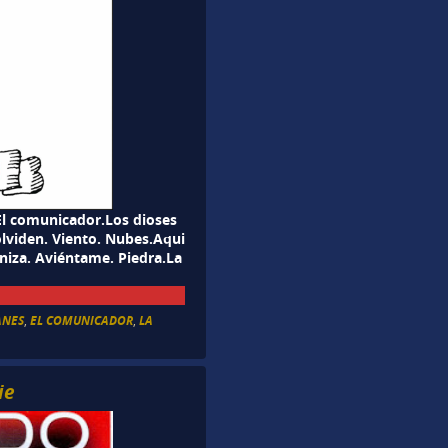
l comunicador.Los dioses
olviden. Viento. Nubes.Aqui
eniza. Aviéntame. Piedra.La
ANES
,
EL COMUNICADOR
,
LA
ie