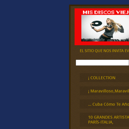
EL SITIO QUE NOS INVITA 
B
u
s
c
¡ COLLECTION
a
r
¡ Maravilloso,Maravil
… Cuba Cómo Te Año
10 GRANDES ARTIST
PARÍS-ITALIA,