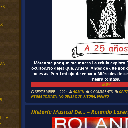
DES
AS
Mátenme por que me muero.La célula explota.E
RAN
ocultos.No dejes que. Afuera .Antes de que nos 
no es así.Perdí mi ojo de venado.Miércoles de c
negra tomasa.
E
MDV
SEPTIEMBRE 1, 2024
ADMIN
0 COMMENTS
CAIF
NEGRA TOMASA
,
NO DEJES QUE
,
PIEDRA
,
VIENTO
EL
Historia Musical De… – Rolando Laser
E LA
E