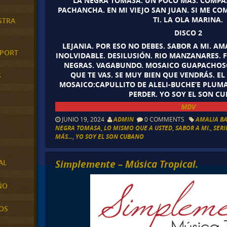
LA NEGRA TOMASA. UN POCO MAS. COMPAS
PACHANCHA. EN MI VIEJO SAN JUAN. SI ME C
TI. LA OLA MARINA.
STRA
DISCO 2
LEJANIA. POR ESO NO DEBES. SABOR A MI. AM
XPORT
INOLVIDABLE. DESILUSIÓN. RIO MANZANARES. 
NEGRAS. VAGABUNDO. MOSAICO GUAPACHOSO 
QUE TE VAS. SE MUY BIEN QUE VENDRÁS. EL
S
MOSAICO:CAPULLITO DE ALELI-BUCHE’E PLUMA
PERDER. YO SOY EL SON C
MDV
JUNIO 19, 2024
ADMIN
0 COMMENTS
AMALIA BA
NEGRA TOMASA
,
LO MISMO QUE A USTED
,
SABOR A MI.
,
SERI
MÁS...
,
YO SOY EL SON CUBANO
Simplemente – Música Tropical.
AL
ÑO
OS