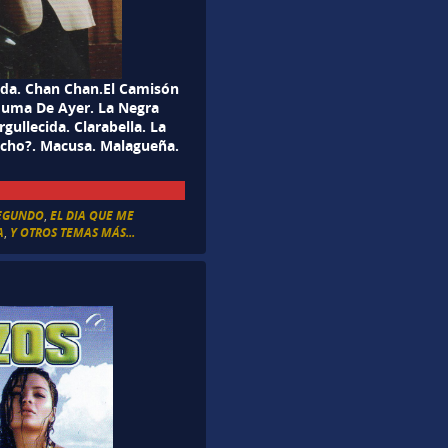
da. Chan Chan.El Camisón
 Juma De Ayer. La Negra
ullecida. Clarabella. La
echo?. Macusa. Malagueña.
EGUNDO
,
EL DIA QUE ME
A
,
Y OTROS TEMAS MÁS...