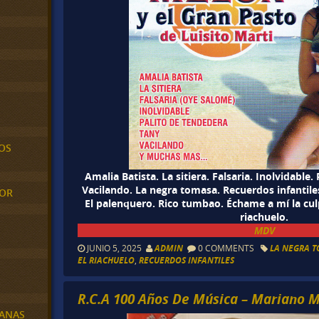
OS
Amalia Batista. La sitiera. Falsaria. Inolvidable.
Vacilando. La negra tomasa. Recuerdos infantil
MOR
El palenquero. Rico tumbao. Échame a mí la cul
riachuelo.
MDV
JUNIO 5, 2025
ADMIN
0 COMMENTS
LA NEGRA 
EL RIACHUELO
,
RECUERDOS INFANTILES
R.C.A 100 Años De Música – Mariano 
BANAS